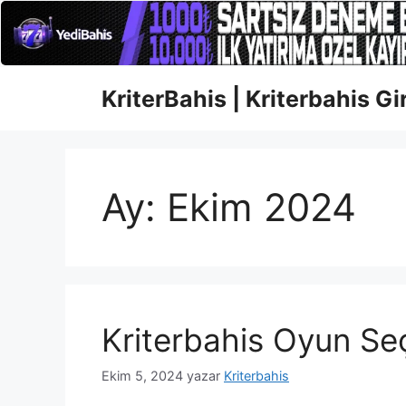
İçeriğe
KriterBahis | Kriterbahis Gi
atla
Ay:
Ekim 2024
Kriterbahis Oyun Se
Ekim 5, 2024
yazar
Kriterbahis