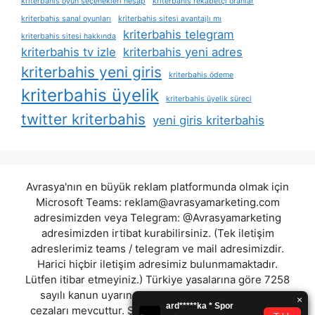
kriterbahis oyun seçenekleri hesap
kriterbahis rekabetçi oranlar
kriterbahis sanal oyunları
kriterbahis sitesi avantajlı mı
kriterbahis telegram
kriterbahis sitesi hakkında
kriterbahis tv izle
kriterbahis yeni adres
kriterbahis yeni giris
kriterbahis ödeme
kriterbahis üyelik
kriterbahis üyelik süreci
twitter kriterbahis
yeni giris kriterbahis
Avrasya'nın en büyük reklam platformunda olmak için
Microsoft Teams:
reklam@avrasyamarketing.com
adresimizden veya Telegram: @Avrasyamarketing
adresimizden irtibat kurabilirsiniz. (Tek iletişim
adreslerimiz teams / telegram ve mail adresimizdir.
Harici hiçbir iletişim adresimiz bulunmamaktadır.
Lütfen itibar etmeyiniz.) Türkiye yasalarına göre 7258
sayılı kanun uyarınca yasa dışı bahis oynamanın
cezaları mevcuttur. Şu an bulunduğunuz site hiç bir