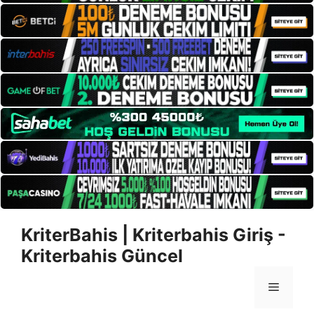
İçeriğe
KriterBahis | Kriterbahis Giriş -
atla
Kriterbahis Güncel
Menü