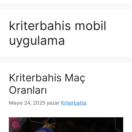
kriterbahis mobil
uygulama
Kriterbahis Maç
Oranları
Mayıs 24, 2025
yazar
Kriterbahis