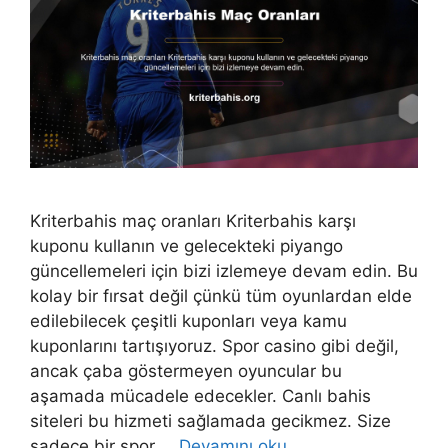
Kriterbahis maç oranları Kriterbahis karşı
kuponu kullanın ve gelecekteki piyango
güncellemeleri için bizi izlemeye devam edin. Bu
kolay bir fırsat değil çünkü tüm oyunlardan elde
edilebilecek çeşitli kuponları veya kamu
kuponlarını tartışıyoruz. Spor casino gibi değil,
ancak çaba göstermeyen oyuncular bu
aşamada mücadele edecekler. Canlı bahis
siteleri bu hizmeti sağlamada gecikmez. Size
sadece bir spor …
Devamını oku