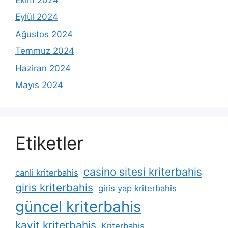
Eylül 2024
Ağustos 2024
Temmuz 2024
Haziran 2024
Mayıs 2024
Etiketler
casino sitesi kriterbahis
canli kriterbahis
giris kriterbahis
giris yap kriterbahis
güncel kriterbahis
kayit kriterbahis
Kriterbahis