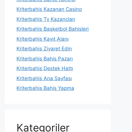
Kriterbahis Kazanan Casino
Kriterbahis Tv Kazançları
Kriterbahis Basketbol Bahisleri
Kriterbahis Kayıt Alanı
Kriterbahis Ziyaret Edin
Kriterbahis Bahis Pazarı
Kriterbahis Destek Hattı
Kriterbahis Ana Sayfası
Kriterbahis Bahis Yapma
Kategoriler