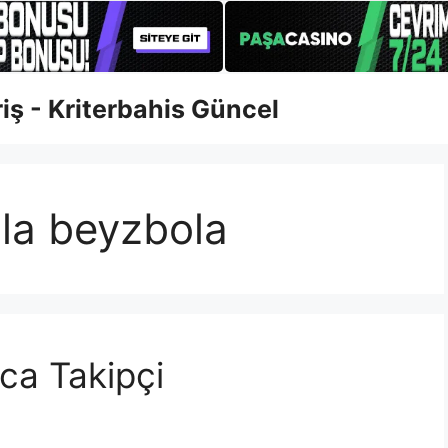
riş - Kriterbahis Güncel
lla beyzbola
rca Takipçi