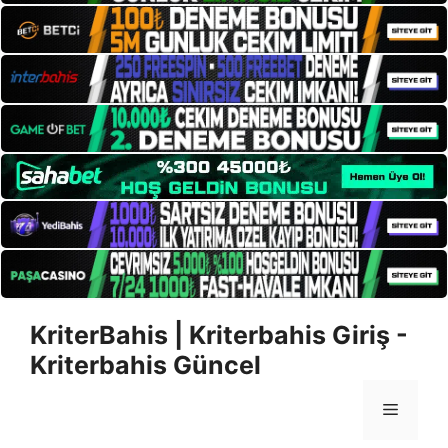
İçeriğe
KriterBahis | Kriterbahis Giriş -
atla
Kriterbahis Güncel
Menü