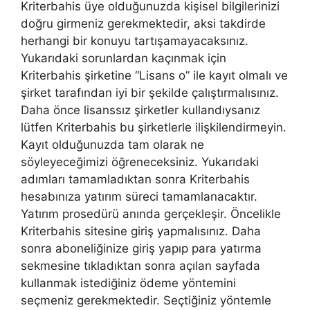
Kriterbahis üye olduğunuzda kişisel bilgilerinizi
doğru girmeniz gerekmektedir, aksi takdirde
herhangi bir konuyu tartışamayacaksınız.
Yukarıdaki sorunlardan kaçınmak için
Kriterbahis şirketine “Lisans o” ile kayıt olmalı ve
şirket tarafından iyi bir şekilde çalıştırmalısınız.
Daha önce lisanssız şirketler kullandıysanız
lütfen Kriterbahis bu şirketlerle ilişkilendirmeyin.
Kayıt olduğunuzda tam olarak ne
söyleyeceğimizi öğreneceksiniz. Yukarıdaki
adımları tamamladıktan sonra Kriterbahis
hesabınıza yatırım süreci tamamlanacaktır.
Yatırım prosedürü anında gerçekleşir. Öncelikle
Kriterbahis sitesine giriş yapmalısınız. Daha
sonra aboneliğinize giriş yapıp para yatırma
sekmesine tıkladıktan sonra açılan sayfada
kullanmak istediğiniz ödeme yöntemini
seçmeniz gerekmektedir. Seçtiğiniz yöntemle