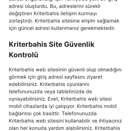
adresi oluşturdu. Bu, adreslerini sürekli
değiştiren Kriterbahis iletişim kurmayı
zorlaştırdı. Kriterbahis sitesine erişim sağlamak
için güncel adresi kullanmanız gerekmektedir.
Kriterbahis Site Güvenlik
Kontrolü
Kriterbahis web sitesinin güvenli olup olmadığını
görmek için giriş adresi sayfasını ziyaret
edebilirsiniz. Kriterbahis oyunlarını
telefonunuzda veya tabletinizde de
oynayabilirsiniz. Evet, Kriterbahis web sitesi
mobil cihazlarda iyi çalışıyor. Kriterbahis mobil
bağlantısı çok basittir. Telefonunuzda
Kriterbahis web sitesini kullanabilir ve ihtiyacınız
olan her konuda yardım alabilirsiniz. Kriterbahis