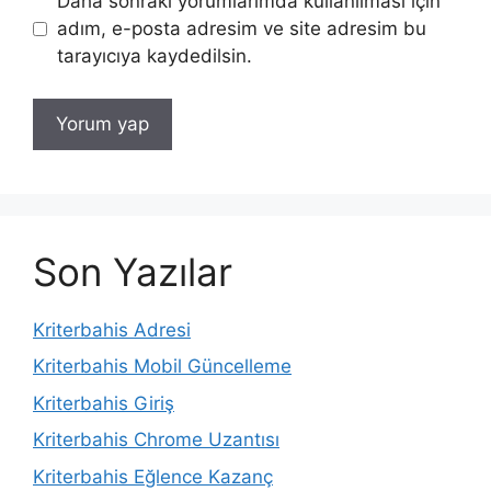
Daha sonraki yorumlarımda kullanılması için
adım, e-posta adresim ve site adresim bu
tarayıcıya kaydedilsin.
Son Yazılar
Kriterbahis Adresi
Kriterbahis Mobil Güncelleme
Kriterbahis Giriş
Kriterbahis Chrome Uzantısı
Kriterbahis Eğlence Kazanç