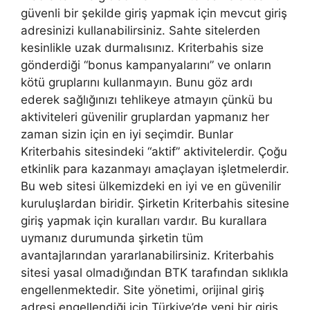
güvenli bir şekilde giriş yapmak için mevcut giriş
adresinizi kullanabilirsiniz. Sahte sitelerden
kesinlikle uzak durmalısınız. Kriterbahis size
gönderdiği “bonus kampanyalarını” ve onların
kötü gruplarını kullanmayın. Bunu göz ardı
ederek sağlığınızı tehlikeye atmayın çünkü bu
aktiviteleri güvenilir gruplardan yapmanız her
zaman sizin için en iyi seçimdir. Bunlar
Kriterbahis sitesindeki “aktif” aktivitelerdir. Çoğu
etkinlik para kazanmayı amaçlayan işletmelerdir.
Bu web sitesi ülkemizdeki en iyi ve en güvenilir
kuruluşlardan biridir. Şirketin Kriterbahis sitesine
giriş yapmak için kuralları vardır. Bu kurallara
uymanız durumunda şirketin tüm
avantajlarından yararlanabilirsiniz. Kriterbahis
sitesi yasal olmadığından BTK tarafından sıklıkla
engellenmektedir. Site yönetimi, orijinal giriş
adresi engellendiği için Türkiye’de yeni bir giriş