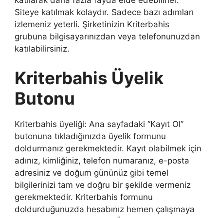
katılarak daha fazla fayda elde edebilirler.
Siteye katılmak kolaydır. Sadece bazı adımları
izlemeniz yeterli. Şirketinizin Kriterbahis
grubuna bilgisayarınızdan veya telefonunuzdan
katılabilirsiniz.
Kriterbahis Üyelik
Butonu
Kriterbahis üyeliği: Ana sayfadaki “Kayıt Ol”
butonuna tıkladığınızda üyelik formunu
doldurmanız gerekmektedir. Kayıt olabilmek için
adınız, kimliğiniz, telefon numaranız, e-posta
adresiniz ve doğum gününüz gibi temel
bilgilerinizi tam ve doğru bir şekilde vermeniz
gerekmektedir. Kriterbahis formunu
doldurduğunuzda hesabınız hemen çalışmaya