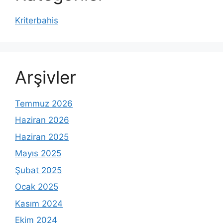
Kriterbahis
Arşivler
Temmuz 2026
Haziran 2026
Haziran 2025
Mayıs 2025
Şubat 2025
Ocak 2025
Kasım 2024
Ekim 2024