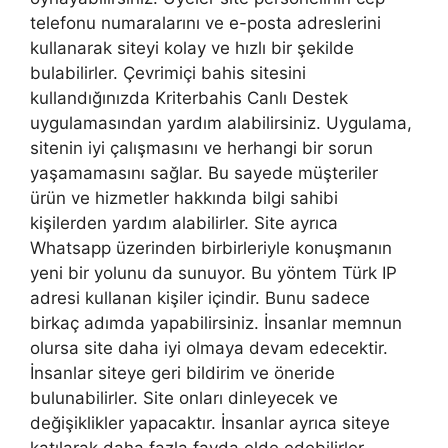
telefonu numaralarını ve e-posta adreslerini
kullanarak siteyi kolay ve hızlı bir şekilde
bulabilirler. Çevrimiçi bahis sitesini
kullandığınızda Kriterbahis Canlı Destek
uygulamasından yardım alabilirsiniz. Uygulama,
sitenin iyi çalışmasını ve herhangi bir sorun
yaşamamasını sağlar. Bu sayede müşteriler
ürün ve hizmetler hakkında bilgi sahibi
kişilerden yardım alabilirler. Site ayrıca
Whatsapp üzerinden birbirleriyle konuşmanın
yeni bir yolunu da sunuyor. Bu yöntem Türk IP
adresi kullanan kişiler içindir. Bunu sadece
birkaç adımda yapabilirsiniz. İnsanlar memnun
olursa site daha iyi olmaya devam edecektir.
İnsanlar siteye geri bildirim ve öneride
bulunabilirler. Site onları dinleyecek ve
değişiklikler yapacaktır. İnsanlar ayrıca siteye