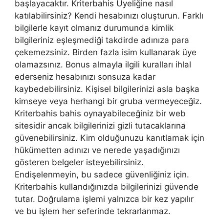
başlayacaktır. Kriterbahis Üyeliğine nasıl
katılabilirsiniz? Kendi hesabınızı oluşturun. Farklı
bilgilerle kayıt olmanız durumunda kimlik
bilgileriniz eşleşmediği takdirde adınıza para
çekemezsiniz. Birden fazla isim kullanarak üye
olamazsınız. Bonus almayla ilgili kuralları ihlal
ederseniz hesabınızı sonsuza kadar
kaybedebilirsiniz. Kişisel bilgilerinizi asla başka
kimseye veya herhangi bir gruba vermeyeceğiz.
Kriterbahis bahis oynayabileceğiniz bir web
sitesidir ancak bilgilerinizi gizli tutacaklarına
güvenebilirsiniz. Kim olduğunuzu kanıtlamak için
hükümetten adınızı ve nerede yaşadığınızı
gösteren belgeler isteyebilirsiniz.
Endişelenmeyin, bu sadece güvenliğiniz için.
Kriterbahis kullandığınızda bilgilerinizi güvende
tutar. Doğrulama işlemi yalnızca bir kez yapılır
ve bu işlem her seferinde tekrarlanmaz.