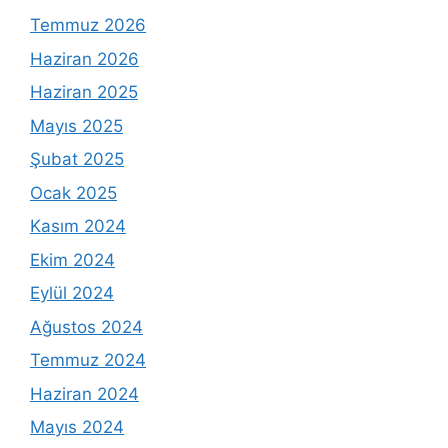
Temmuz 2026
Haziran 2026
Haziran 2025
Mayıs 2025
Şubat 2025
Ocak 2025
Kasım 2024
Ekim 2024
Eylül 2024
Ağustos 2024
Temmuz 2024
Haziran 2024
Mayıs 2024