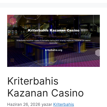
Kriterbahis
Kazanan Casino
Haziran 26, 2026
yazar
Kriterbahis