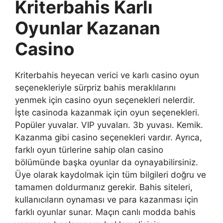
Kriterbahis Karlı
Oyunlar Kazanan
Casino
Kriterbahis heyecan verici ve karlı casino oyun
seçenekleriyle sürpriz bahis meraklılarını
yenmek için casino oyun seçenekleri nelerdir.
İşte casinoda kazanmak için oyun seçenekleri.
Popüler yuvalar. VIP yuvaları. 3b yuvası. Kemik.
Kazanma gibi casino seçenekleri vardır. Ayrıca,
farklı oyun türlerine sahip olan casino
bölümünde başka oyunlar da oynayabilirsiniz.
Üye olarak kaydolmak için tüm bilgileri doğru ve
tamamen doldurmanız gerekir. Bahis siteleri,
kullanıcıların oynaması ve para kazanması için
farklı oyunlar sunar. Maçın canlı modda bahis