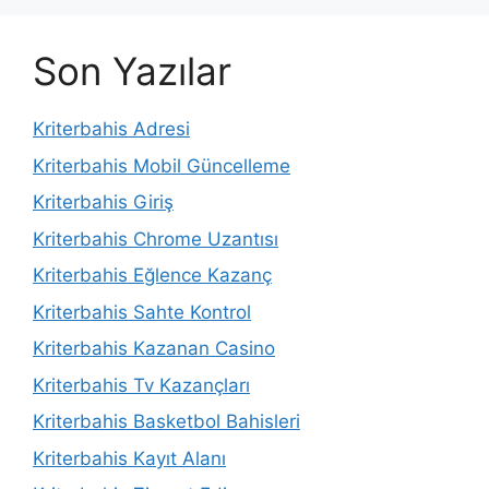
Son Yazılar
Kriterbahis Adresi
Kriterbahis Mobil Güncelleme
Kriterbahis Giriş
Kriterbahis Chrome Uzantısı
Kriterbahis Eğlence Kazanç
Kriterbahis Sahte Kontrol
Kriterbahis Kazanan Casino
Kriterbahis Tv Kazançları
Kriterbahis Basketbol Bahisleri
Kriterbahis Kayıt Alanı