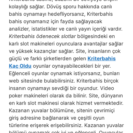
kolaylığı sağlar. Dövüş sporu hakkında canlı
bahis oynamayı hedefliyorsanız, Kriterbahis
bahis oynamanız için fayda sağlayacak
analizler, istatistikler ve canlı yayın içeriği vardır.
Kriterbahis ödenecek slotlar
bölgesindeki en
karlı slot makineleri oyunculara avantajlar sağlar
ve yüksek kazançlar sağlar. Site, insanların çok
güçlü ve farklı şirketlerden gelen
Kriterbahis
Kaç Oldu
oyunlar oynayabilecekleri bir yer.
Eğlenceli oyunlar oynamak istiyorsanız, bunları
web sitesinde bulabilirsiniz. Kriterbahis birçok
insanın oynamayı sevdiği bir oyundur. Video
poker makineleri olarak da bilinir. Site, dünyanın
en karlı slot makinesi olarak hizmet vermektedir.
Kazanan yuvalar bölümüne, sitenin çevrimiçi
giriş adresine bağlanarak ve çeşitli oyun
türlerine erişerek erişebilirsiniz. Kazanan yuvalar
bölümü oynamak çok iyi ve eğlenceli. Oyuncular