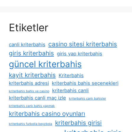
Etiketler
casino sitesi kriterbahis
canli kriterbahis
giris kriterbahis
giris yap kriterbahis
güncel kriterbahis
kayit kriterbahis
Kriterbahis
kriterbahis adresi
kriterbahis bahis seçenekleri
kriterbahis canli
kriterbahis bahis ve casino
kriterbahis canli maç izle
kriterbahis canlı bahisler
kriterbahis canlı bahis yapmak
kriterbahis casino oyunları
kriterbahis girisi
kriterbahis futbolla beyzbola