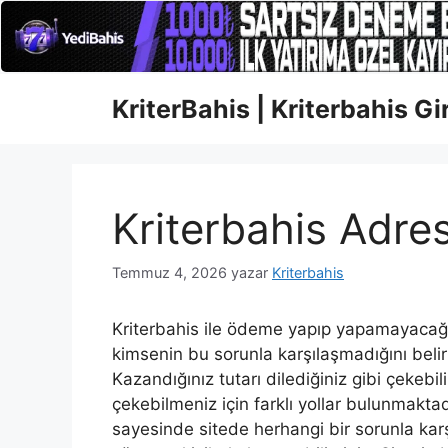
İçeriğe
KriterBahis | Kriterbahis Gi
atla
Kriterbahis Adres
Temmuz 4, 2026
yazar
Kriterbahis
Kriterbahis ile ödeme yapıp yapamayacağın
kimsenin bu sorunla karşılaşmadığını belir
Kazandığınız tutarı dilediğiniz gibi çekebili
çekebilmeniz için farklı yollar bulunmaktad
sayesinde sitede herhangi bir sorunla karş