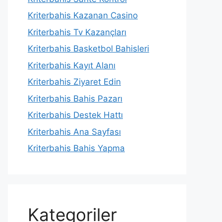
Kriterbahis Kazanan Casino
Kriterbahis Tv Kazançları
Kriterbahis Basketbol Bahisleri
Kriterbahis Kayıt Alanı
Kriterbahis Ziyaret Edin
Kriterbahis Bahis Pazarı
Kriterbahis Destek Hattı
Kriterbahis Ana Sayfası
Kriterbahis Bahis Yapma
Kategoriler