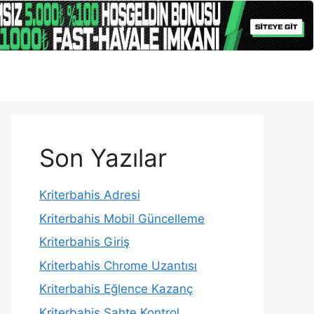
Son Yazılar
Kriterbahis Adresi
Kriterbahis Mobil Güncelleme
Kriterbahis Giriş
Kriterbahis Chrome Uzantısı
Kriterbahis Eğlence Kazanç
Kriterbahis Sahte Kontrol