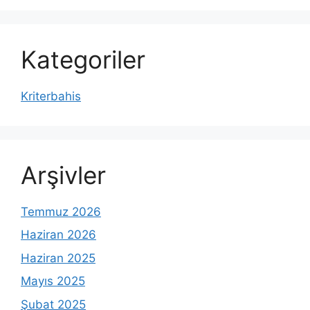
Kategoriler
Kriterbahis
Arşivler
Temmuz 2026
Haziran 2026
Haziran 2025
Mayıs 2025
Şubat 2025