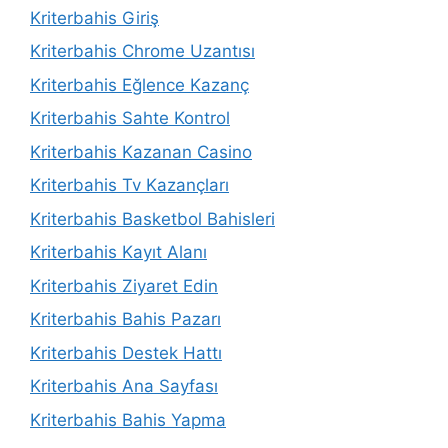
Kriterbahis Giriş
Kriterbahis Chrome Uzantısı
Kriterbahis Eğlence Kazanç
Kriterbahis Sahte Kontrol
Kriterbahis Kazanan Casino
Kriterbahis Tv Kazançları
Kriterbahis Basketbol Bahisleri
Kriterbahis Kayıt Alanı
Kriterbahis Ziyaret Edin
Kriterbahis Bahis Pazarı
Kriterbahis Destek Hattı
Kriterbahis Ana Sayfası
Kriterbahis Bahis Yapma