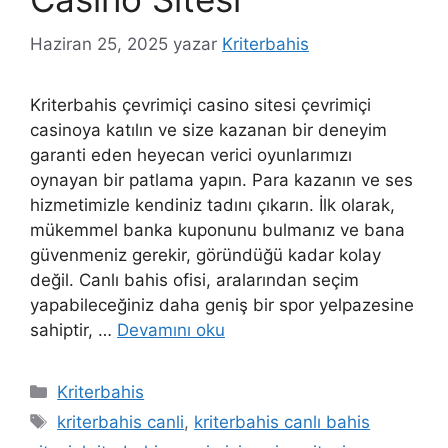
Haziran 25, 2025
yazar
Kriterbahis
Kriterbahis çevrimiçi casino sitesi çevrimiçi
casinoya katılın ve size kazanan bir deneyim
garanti eden heyecan verici oyunlarımızı
oynayan bir patlama yapın. Para kazanın ve ses
hizmetimizle kendiniz tadını çıkarın. İlk olarak,
mükemmel banka kuponunu bulmanız ve bana
güvenmeniz gerekir, göründüğü kadar kolay
değil. Canlı bahis ofisi, aralarından seçim
yapabileceğiniz daha geniş bir spor yelpazesine
sahiptir, …
Devamını oku
Kategoriler
Kriterbahis
Etiketler
kriterbahis canli
,
kriterbahis canlı bahis