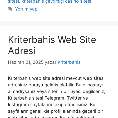
sitesi
,
kriterbahis çevrimiçi casino sitesi
Yorum yap
Kriterbahis Web Site
Adresi
Haziran 21, 2025
yazar
Kriterbahis
Kriterbahis web site adresi mevcut web sitesi
adresiniz buraya gelmiş olabilir. Bu e-postayı
almadıysanız veya sitenin bir üyesi değilseniz,
Kriterbahis sitesi Telegram, Twitter ve
Instagram sayfalarını takip etmelisiniz. Bu
sayfaların genellikle profil alanında geçerli bir
web sitesi adresi vardır. Bu, güvenli kayıt