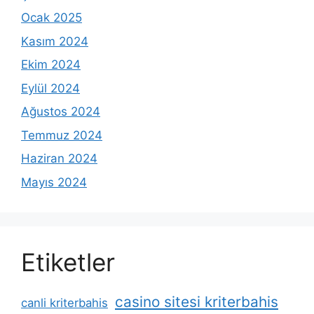
Ocak 2025
Kasım 2024
Ekim 2024
Eylül 2024
Ağustos 2024
Temmuz 2024
Haziran 2024
Mayıs 2024
Etiketler
casino sitesi kriterbahis
canli kriterbahis