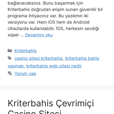
bağlanacaksınız. Bunu başarmak için
Kriterbahis doğrudan erişim sunan güvenilir bir
programa ihtiyacınız var. Bu yazılımın iki
versiyonu var. Hem iOS hem de Android
cihazlarda kullanılabilir. İOS, herkesin sevdiği
süper …
Devamını oku
Kategoriler
Kriterbahis
Etiketler
casino sitesi kriterbahis
,
kriterbahis bahis
yapmak
,
kriterbahis web sitesi nedir
Yorum yap
Kriterbahis Çevrimiçi
Casino Sitesi