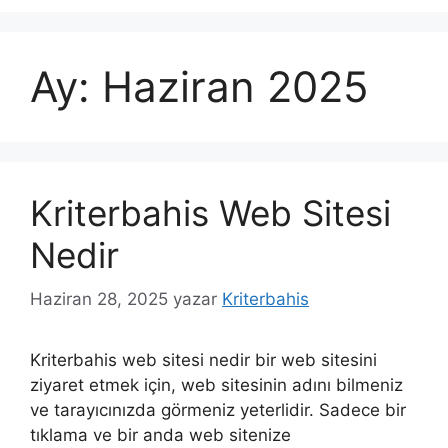
Ay:
Haziran 2025
Kriterbahis Web Sitesi
Nedir
Haziran 28, 2025
yazar
Kriterbahis
Kriterbahis web sitesi nedir bir web sitesini
ziyaret etmek için, web sitesinin adını bilmeniz
ve tarayıcınızda görmeniz yeterlidir. Sadece bir
tıklama ve bir anda web sitenize