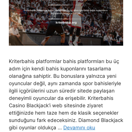
Kriterbahis platformlar bahis platformları bu üç
adım için kendi bahis kuponlarını tasarlama
olanağına sahiptir. Bu bonuslara yalnızca yeni
oyuncular değil, aynı zamanda spor bahisleriyle
ilgili içgörülerini uzun süredir sitede paylaşan
deneyimli oyuncular da erişebilir. Kriterbahis
Casino Blackjack’i web sitesinde ziyaret
ettiğinizde hem taze hem de klasik seçenekler
sunduğunu fark edeceksiniz. Diamond Blackjack
gibi oyunlar oldukça …
Devamını oku