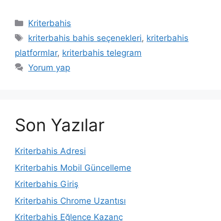
Kategoriler
Kriterbahis
Etiketler
kriterbahis bahis seçenekleri
,
kriterbahis
platformlar
,
kriterbahis telegram
Yorum yap
Son Yazılar
Kriterbahis Adresi
Kriterbahis Mobil Güncelleme
Kriterbahis Giriş
Kriterbahis Chrome Uzantısı
Kriterbahis Eğlence Kazanç