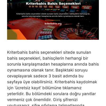
Kriterbahis bahis seçenekleri sitede sunulan
bahis seçenekleri, bahisçilerin herhangi bir
sorunla karşılaşmadan hesaplarına anında bahis
oynamasına olanak tanır. Başlıktaki soruyu
cevaplayarak sadece 3 basit adımda bu
sayfaya üye olabilirsiniz. Kriterbahis kaydolmak
için ‘ücretsiz kayıt’ bölümüne tıklamanız
yeterlidir. Bu bölümdeki sorulara doğru yanıtlar
vermeniz çok önemlidir. Giriş şifrenizi
unutursanız, şifre sıfırlama talimatlarında