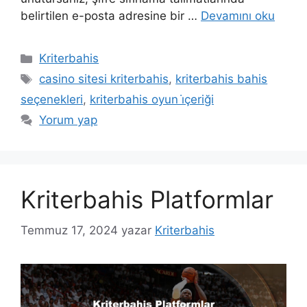
belirtilen e-posta adresine bir …
Devamını oku
Kategoriler
Kriterbahis
Etiketler
casino sitesi kriterbahis
,
kriterbahis bahis
seçenekleri
,
kriterbahis oyun i̇çeriği
Yorum yap
Kriterbahis Platformlar
Temmuz 17, 2024
yazar
Kriterbahis