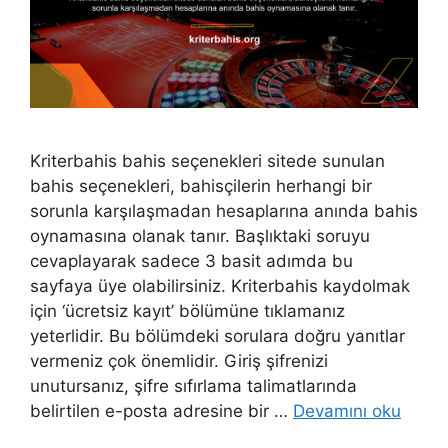
Kriterbahis bahis seçenekleri sitede sunulan
bahis seçenekleri, bahisçilerin herhangi bir
sorunla karşılaşmadan hesaplarına anında bahis
oynamasına olanak tanır. Başlıktaki soruyu
cevaplayarak sadece 3 basit adımda bu
sayfaya üye olabilirsiniz. Kriterbahis kaydolmak
için ‘ücretsiz kayıt’ bölümüne tıklamanız
yeterlidir. Bu bölümdeki sorulara doğru yanıtlar
vermeniz çok önemlidir. Giriş şifrenizi
unutursanız, şifre sıfırlama talimatlarında
belirtilen e-posta adresine bir …
Devamını oku