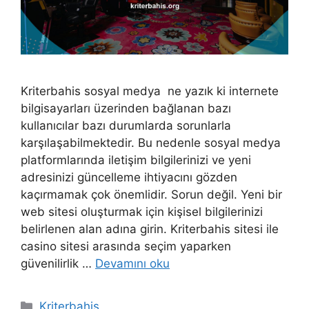
Kriterbahis sosyal medya ne yazık ki internete
bilgisayarları üzerinden bağlanan bazı
kullanıcılar bazı durumlarda sorunlarla
karşılaşabilmektedir. Bu nedenle sosyal medya
platformlarında iletişim bilgilerinizi ve yeni
adresinizi güncelleme ihtiyacını gözden
kaçırmamak çok önemlidir. Sorun değil. Yeni bir
web sitesi oluşturmak için kişisel bilgilerinizi
belirlenen alan adına girin. Kriterbahis sitesi ile
casino sitesi arasında seçim yaparken
güvenilirlik …
Devamını oku
Kategoriler
Kriterbahis