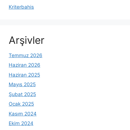
Kriterbahis
Arşivler
Temmuz 2026
Haziran 2026
Haziran 2025
Mayıs 2025
Şubat 2025
Ocak 2025
Kasım 2024
Ekim 2024