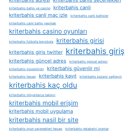
kriterbahis canli
kriterbahis bahis ve casino
kriterbahis canli maç izle
kriterbahis canlı bahisler
kriterbahis canlı bahis yapmak
kriterbahis casino oyunları
kriterbahis girisi
kriterbahis futbolla beyzbola
kriterbahis giriş
kriterbahis giris twitter
kriterbahis güncel adres
kriterbahis güncel adresi
kriterbahis güvenlir mi
kriterbahis güvenilirdir
kriterbahis kayıt
kriterbahis hesap
kriterbahis kazanç sağlayın
kriterbahis kaç oldu
kriterbahis milyonlarca takipçi
kriterbahis mobil erişim
kriterbahis mobil uygulama
kriterbahis nasil bir site
kriterbahis oyun seçenekleri hesap
kriterbahis rekabetçi oranlar