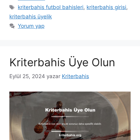
Etiketler
kriterbahis futbol bahisleri
,
kriterbahis girisi
,
kriterbahis üyelik
Yorum yap
Kriterbahis Üye Olun
Eylül 25, 2024
yazar
Kriterbahis