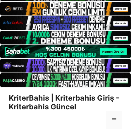
İçeriğe
KriterBahis | Kriterbahis Giriş -
atla
Kriterbahis Güncel
Menü