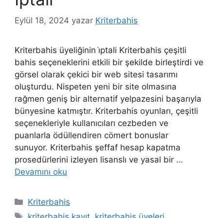
Eylül 18, 2024
yazar
Kriterbahis
Kriterbahis üyeliğinin i̇ptali Kriterbahis çeşitli
bahis seçeneklerini etkili bir şekilde birleştirdi ve
görsel olarak çekici bir web sitesi tasarımı
oluşturdu. Nispeten yeni bir site olmasına
rağmen geniş bir alternatif yelpazesini başarıyla
bünyesine katmıştır. Kriterbahis oyunları, çeşitli
seçenekleriyle kullanıcıları cezbeden ve
puanlarla ödüllendiren cömert bonuslar
sunuyor. Kriterbahis şeffaf hesap kapatma
prosedürlerini izleyen lisanslı ve yasal bir …
Devamını oku
Kategoriler
Kriterbahis
Etiketler
kriterbahis kayıt
,
kriterbahis üyeleri
,