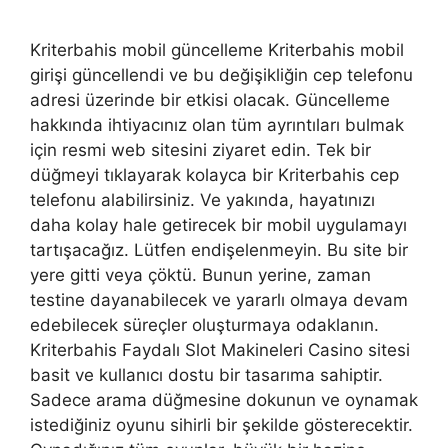
Kriterbahis mobil güncelleme Kriterbahis mobil
girişi güncellendi ve bu değişikliğin cep telefonu
adresi üzerinde bir etkisi olacak. Güncelleme
hakkında ihtiyacınız olan tüm ayrıntıları bulmak
için resmi web sitesini ziyaret edin. Tek bir
düğmeyi tıklayarak kolayca bir Kriterbahis cep
telefonu alabilirsiniz. Ve yakında, hayatınızı
daha kolay hale getirecek bir mobil uygulamayı
tartışacağız. Lütfen endişelenmeyin. Bu site bir
yere gitti veya çöktü. Bunun yerine, zaman
testine dayanabilecek ve yararlı olmaya devam
edebilecek süreçler oluşturmaya odaklanın.
Kriterbahis Faydalı Slot Makineleri Casino sitesi
basit ve kullanıcı dostu bir tasarıma sahiptir.
Sadece arama düğmesine dokunun ve oynamak
istediğiniz oyunu sihirli bir şekilde gösterecektir.