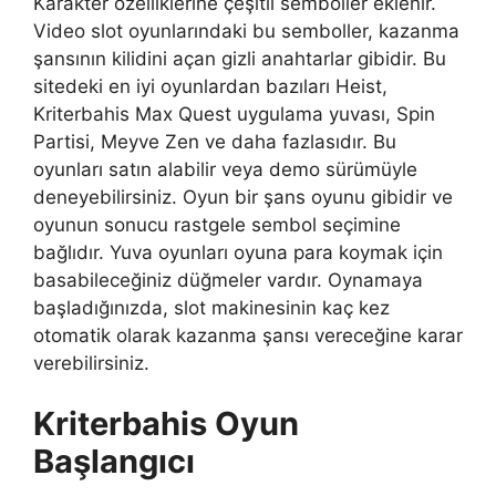
Karakter özelliklerine çeşitli semboller eklenir.
Video slot oyunlarındaki bu semboller, kazanma
şansının kilidini açan gizli anahtarlar gibidir. Bu
sitedeki en iyi oyunlardan bazıları Heist,
Kriterbahis Max Quest uygulama yuvası, Spin
Partisi, Meyve Zen ve daha fazlasıdır. Bu
oyunları satın alabilir veya demo sürümüyle
deneyebilirsiniz. Oyun bir şans oyunu gibidir ve
oyunun sonucu rastgele sembol seçimine
bağlıdır. Yuva oyunları oyuna para koymak için
basabileceğiniz düğmeler vardır. Oynamaya
başladığınızda, slot makinesinin kaç kez
otomatik olarak kazanma şansı vereceğine karar
verebilirsiniz.
Kriterbahis Oyun
Başlangıcı