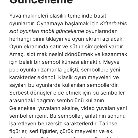
Yuva makineleri olasılık temelinde basit
oyunlardır. Oynamaya başlamak için
Kriterbahis
slot oyunları mobil güncelleme
oyunlarından
herhangi birini tıklayın ve oyun ekranı açılacak.
Oyun ekranında satır ve sütun simgeleri vardır.
Amaç, slot makinesini döndürmek ve kazanmak
için belirli bir sembol kümesi almaktır. Meyve
pop oyunları zamanla gelişti, sembollere yeni
karakterler eklendi. Klasik oyun meyveleri ve
sayıları bu oyunlarda kullanılan sembollerdir.
Serbest dönüşler elde etmek için bu semboller
arasındaki dağıtım sembolünü kullanın.
Geleneksel yuvaların aksine, video yuvaları yeni
semboller içerir. Bu semboller, anlatının sonunu
işaretleyen benzersiz karakterlerdir. Tarihsel
figürler, seri figürler, çürük meyveler ve ek.