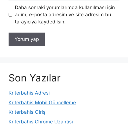
Daha sonraki yorumlarımda kullanılması için
adım, e-posta adresim ve site adresim bu
tarayıcıya kaydedilsin.
Son Yazılar
Kriterbahis Adresi
Kriterbahis Mobil Güncelleme
Kriterbahis Giriş
Kriterbahis Chrome Uzantısı