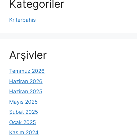
Kategoriler
Kriterbahis
Arşivler
Temmuz 2026
Haziran 2026
Haziran 2025
Mayıs 2025
Şubat 2025
Ocak 2025
Kasım 2024