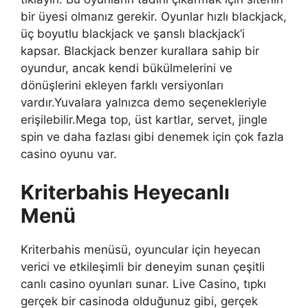
bir üyesi olmanız gerekir. Oyunlar hızlı blackjack,
üç boyutlu blackjack ve şanslı blackjack’i
kapsar. Blackjack benzer kurallara sahip bir
oyundur, ancak kendi bükülmelerini ve
dönüşlerini ekleyen farklı versiyonları
vardır.Yuvalara yalnızca demo seçenekleriyle
erişilebilir.Mega top, üst kartlar, servet, jingle
spin ve daha fazlası gibi denemek için çok fazla
casino oyunu var.
Kriterbahis Heyecanlı
Menü
Kriterbahis menüsü, oyuncular için heyecan
verici ve etkileşimli bir deneyim sunan çeşitli
canlı casino oyunları sunar. Live Casino, tıpkı
gerçek bir casinoda olduğunuz gibi, gerçek