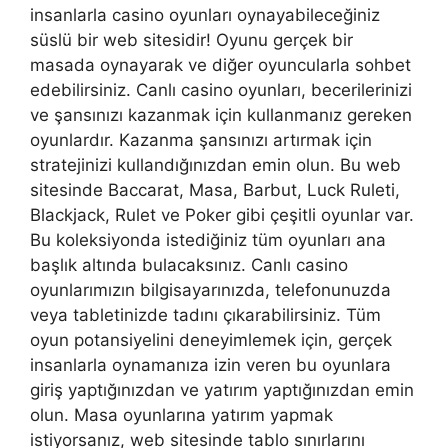
insanlarla casino oyunları oynayabileceğiniz
süslü bir web sitesidir! Oyunu gerçek bir
masada oynayarak ve diğer oyuncularla sohbet
edebilirsiniz. Canlı casino oyunları, becerilerinizi
ve şansınızı kazanmak için kullanmanız gereken
oyunlardır. Kazanma şansınızı artırmak için
stratejinizi kullandığınızdan emin olun. Bu web
sitesinde Baccarat, Masa, Barbut, Luck Ruleti,
Blackjack, Rulet ve Poker gibi çeşitli oyunlar var.
Bu koleksiyonda istediğiniz tüm oyunları ana
başlık altında bulacaksınız. Canlı casino
oyunlarımızın bilgisayarınızda, telefonunuzda
veya tabletinizde tadını çıkarabilirsiniz. Tüm
oyun potansiyelini deneyimlemek için, gerçek
insanlarla oynamanıza izin veren bu oyunlara
giriş yaptığınızdan ve yatırım yaptığınızdan emin
olun. Masa oyunlarına yatırım yapmak
istiyorsanız, web sitesinde tablo sınırlarını