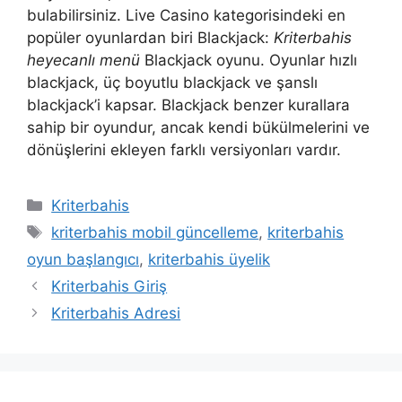
bulabilirsiniz. Live Casino kategorisindeki en
popüler oyunlardan biri Blackjack:
Kriterbahis
heyecanlı menü
Blackjack oyunu. Oyunlar hızlı
blackjack, üç boyutlu blackjack ve şanslı
blackjack’i kapsar. Blackjack benzer kurallara
sahip bir oyundur, ancak kendi bükülmelerini ve
dönüşlerini ekleyen farklı versiyonları vardır.
Kategoriler
Kriterbahis
Etiketler
kriterbahis mobil güncelleme
,
kriterbahis
oyun başlangıcı
,
kriterbahis üyelik
Kriterbahis Giriş
Kriterbahis Adresi