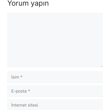
Yorum yapın
Yorum
İsim
E-
posta
İnternet
sitesi