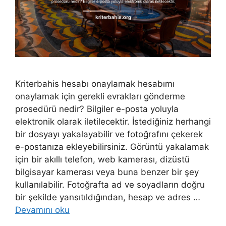
Kriterbahis hesabı onaylamak hesabımı
onaylamak için gerekli evrakları gönderme
prosedürü nedir? Bilgiler e-posta yoluyla
elektronik olarak iletilecektir. İstediğiniz herhangi
bir dosyayı yakalayabilir ve fotoğrafını çekerek
e-postanıza ekleyebilirsiniz. Görüntü yakalamak
için bir akıllı telefon, web kamerası, dizüstü
bilgisayar kamerası veya buna benzer bir şey
kullanılabilir. Fotoğrafta ad ve soyadların doğru
bir şekilde yansıtıldığından, hesap ve adres …
Devamını oku