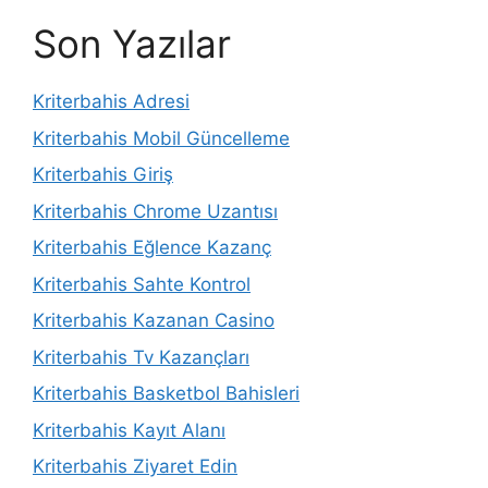
Son Yazılar
Kriterbahis Adresi
Kriterbahis Mobil Güncelleme
Kriterbahis Giriş
Kriterbahis Chrome Uzantısı
Kriterbahis Eğlence Kazanç
Kriterbahis Sahte Kontrol
Kriterbahis Kazanan Casino
Kriterbahis Tv Kazançları
Kriterbahis Basketbol Bahisleri
Kriterbahis Kayıt Alanı
Kriterbahis Ziyaret Edin