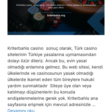
Kriterbahis casino sonuç olarak, Türk casino
sitelerinin Türkiye yasalarına uymamasından
dolayı özür dileriz. Ancak bu, evin yasal
olmadığı anlamına gelmez. Bu web sitesi, kendi
ülkelerinde ve casinosunun yasak olmadığı
ülkelerde ikamet eden tüm bireylere hukuki
yardım sunmaktadır Siteye üye olan veya
katılmayı düşünenlerin bu konuda
endişelenmelerine gerek yok. Kriterbahis ana
sayfasına erişmek için mevcut adresinizle …
Devamını oku