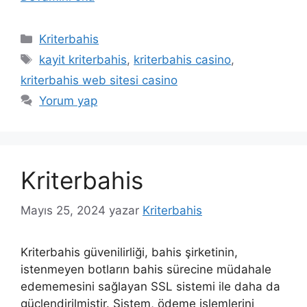
Kategoriler
Kriterbahis
Etiketler
kayit kriterbahis
,
kriterbahis casino
,
kriterbahis web sitesi casino
Yorum yap
Kriterbahis
Mayıs 25, 2024
yazar
Kriterbahis
Kriterbahis güvenilirliği, bahis şirketinin,
istenmeyen botların bahis sürecine müdahale
edememesini sağlayan SSL sistemi ile daha da
güçlendirilmiştir. Sistem, ödeme işlemlerini