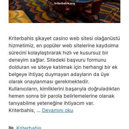
Kriterbahis şikayet casino web sitesi olağanüstü
hizmetimiz, en popüler web sitelerine kaydolma
sürecini kolaylaştırarak hızlı ve kusursuz bir
deneyim sağlar. Sitedeki başvuru formunu
dolduran ve siteye katılmak için herhangi bir ek
belgeye ihtiyaç duymayan adayların da üye
olarak onaylanması gerekmektedir.
Kullanıcıların, kimliklerini başarıyla doğruladıktan
hemen sonra bir parola belirlemelerine olanak
tanıyabilme yeteneğine ihtiyacım var.
Kriterbahis, …
Devamını oku
Kategoriler
Kriterbahis