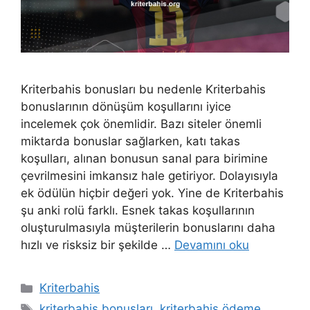
Kriterbahis bonusları bu nedenle Kriterbahis
bonuslarının dönüşüm koşullarını iyice
incelemek çok önemlidir. Bazı siteler önemli
miktarda bonuslar sağlarken, katı takas
koşulları, alınan bonusun sanal para birimine
çevrilmesini imkansız hale getiriyor. Dolayısıyla
ek ödülün hiçbir değeri yok. Yine de Kriterbahis
şu anki rolü farklı. Esnek takas koşullarının
oluşturulmasıyla müşterilerin bonuslarını daha
hızlı ve risksiz bir şekilde …
Devamını oku
Kategoriler
Kriterbahis
Etiketler
kriterbahis bonusları
,
kriterbahis ödeme