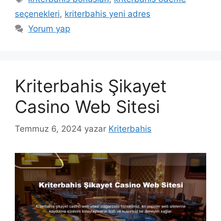
seçenekleri
,
kriterbahis yeni adres
Yorum yap
Kriterbahis Şikayet
Casino Web Sitesi
Temmuz 6, 2024
yazar
Kriterbahis