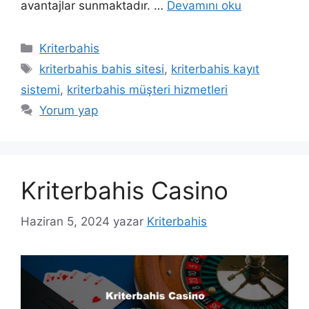
avantajlar sunmaktadır. …
Devamını oku
Kategoriler
Kriterbahis
Etiketler
kriterbahis bahis sitesi
,
kriterbahis kayıt
sistemi
,
kriterbahis müşteri hizmetleri
Yorum yap
Kriterbahis Casino
Haziran 5, 2024
yazar
Kriterbahis