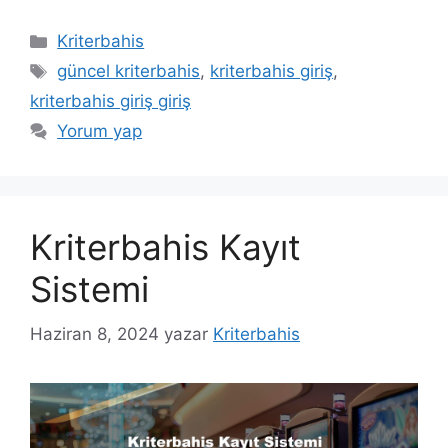
Kategoriler
Kriterbahis
Etiketler
güncel kriterbahis
,
kriterbahis giriş
,
kriterbahis giriş giriş
Yorum yap
Kriterbahis Kayıt
Sistemi
Haziran 8, 2024
yazar
Kriterbahis