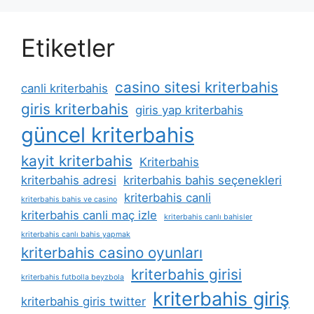
Etiketler
casino sitesi kriterbahis
canli kriterbahis
giris kriterbahis
giris yap kriterbahis
güncel kriterbahis
kayit kriterbahis
Kriterbahis
kriterbahis adresi
kriterbahis bahis seçenekleri
kriterbahis canli
kriterbahis bahis ve casino
kriterbahis canli maç izle
kriterbahis canlı bahisler
kriterbahis canlı bahis yapmak
kriterbahis casino oyunları
kriterbahis girisi
kriterbahis futbolla beyzbola
kriterbahis giriş
kriterbahis giris twitter