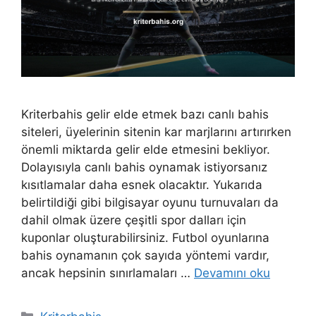
Kriterbahis gelir elde etmek bazı canlı bahis
siteleri, üyelerinin sitenin kar marjlarını artırırken
önemli miktarda gelir elde etmesini bekliyor.
Dolayısıyla canlı bahis oynamak istiyorsanız
kısıtlamalar daha esnek olacaktır. Yukarıda
belirtildiği gibi bilgisayar oyunu turnuvaları da
dahil olmak üzere çeşitli spor dalları için
kuponlar oluşturabilirsiniz. Futbol oyunlarına
bahis oynamanın çok sayıda yöntemi vardır,
ancak hepsinin sınırlamaları …
Devamını oku
Kategoriler