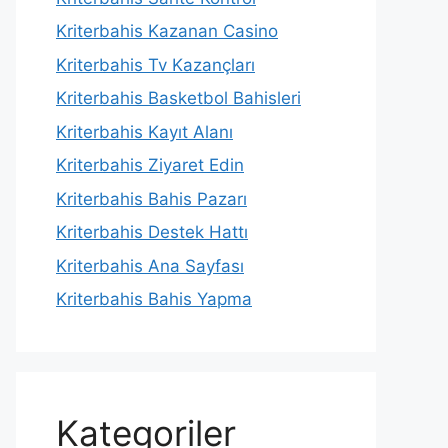
Kriterbahis Kazanan Casino
Kriterbahis Tv Kazançları
Kriterbahis Basketbol Bahisleri
Kriterbahis Kayıt Alanı
Kriterbahis Ziyaret Edin
Kriterbahis Bahis Pazarı
Kriterbahis Destek Hattı
Kriterbahis Ana Sayfası
Kriterbahis Bahis Yapma
Kategoriler