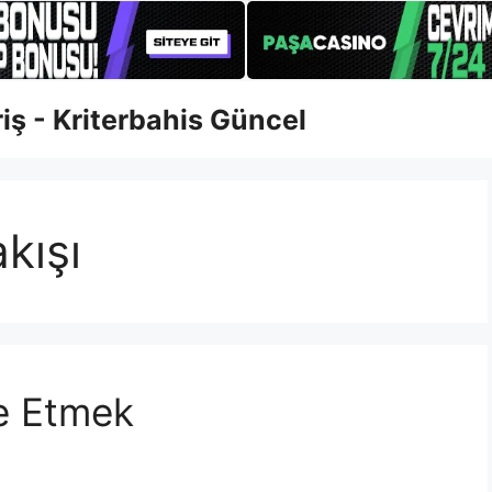
riş - Kriterbahis Güncel
akışı
de Etmek