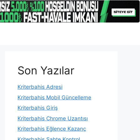
Son Yazılar
Kriterbahis Adresi
Kriterbahis Mobil Güncelleme
Kriterbahis Giriş
Kriterbahis Chrome Uzantısı
Kriterbahis Eğlence Kazanç
Kriterbahis Sahte Kontrol