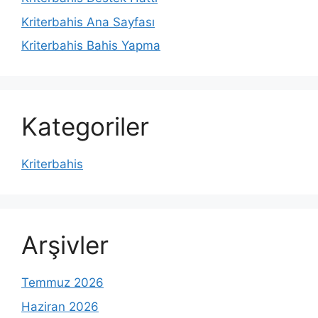
Kriterbahis Ana Sayfası
Kriterbahis Bahis Yapma
Kategoriler
Kriterbahis
Arşivler
Temmuz 2026
Haziran 2026