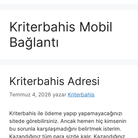
Kriterbahis Mobil
Bağlantı
Kriterbahis Adresi
Temmuz 4, 2026
yazar
Kriterbahis
Kriterbahis ile ödeme yapıp yapamayacağınızı
sitede görebilirsiniz. Ancak hemen hiç kimsenin
bu sorunla karşılaşmadığını belirtmek isterim.
Kazandığınız tüm para sizde kalır. Kazandığınız