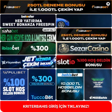
×
KRITERBAHIS GİRİŞ İÇİN TIKLAYINIZ!