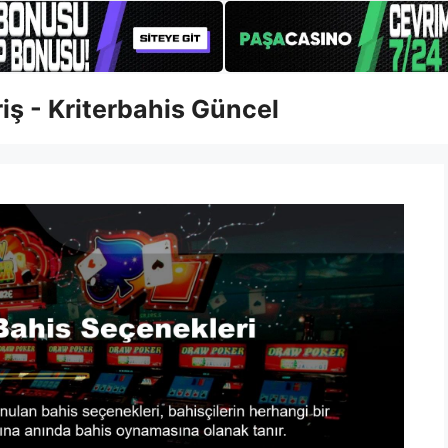
riş - Kriterbahis Güncel