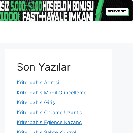
Son Yazılar
Kriterbahis Adresi
Kriterbahis Mobil Güncelleme
Kriterbahis Giriş
Kriterbahis Chrome Uzantısı
Kriterbahis Eğlence Kazanç
Kriterbahis Sahte Kontrol