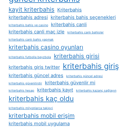
kayit kriterbahis
Kriterbahis
kriterbahis adresi
kriterbahis bahis seçenekleri
kriterbahis canli
kriterbahis bahis ve casino
kriterbahis canli maç izle
kriterbahis canlı bahisler
kriterbahis canlı bahis yapmak
kriterbahis casino oyunları
kriterbahis girisi
kriterbahis futbolla beyzbola
kriterbahis giriş
kriterbahis giris twitter
kriterbahis güncel adres
kriterbahis güncel adresi
kriterbahis güvenlir mi
kriterbahis güvenilirdir
kriterbahis kayıt
kriterbahis hesap
kriterbahis kazanç sağlayın
kriterbahis kaç oldu
kriterbahis milyonlarca takipçi
kriterbahis mobil erişim
kriterbahis mobil uygulama