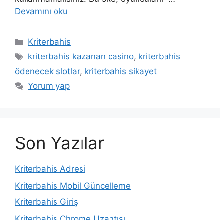
Devamını oku
Kategoriler
Kriterbahis
Etiketler
kriterbahis kazanan casino
,
kriterbahis
ödenecek slotlar
,
kriterbahis sikayet
Yorum yap
Son Yazılar
Kriterbahis Adresi
Kriterbahis Mobil Güncelleme
Kriterbahis Giriş
Kriterbahis Chrome Uzantısı