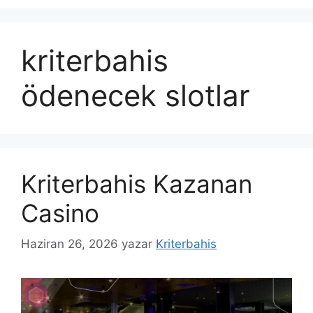
kriterbahis
ödenecek slotlar
Kriterbahis Kazanan
Casino
Haziran 26, 2026
yazar
Kriterbahis