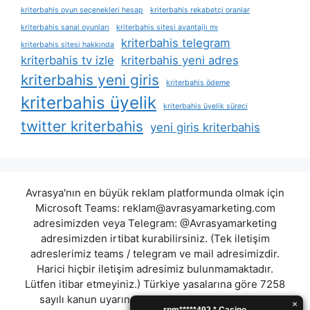
kriterbahis oyun seçenekleri hesap
kriterbahis rekabetçi oranlar
kriterbahis sanal oyunları
kriterbahis sitesi avantajlı mı
kriterbahis telegram
kriterbahis sitesi hakkında
kriterbahis tv izle
kriterbahis yeni adres
kriterbahis yeni giris
kriterbahis ödeme
kriterbahis üyelik
kriterbahis üyelik süreci
twitter kriterbahis
yeni giris kriterbahis
Avrasya'nın en büyük reklam platformunda olmak için
Microsoft Teams:
reklam@avrasyamarketing.com
adresimizden veya Telegram: @Avrasyamarketing
adresimizden irtibat kurabilirsiniz. (Tek iletişim
adreslerimiz teams / telegram ve mail adresimizdir.
Harici hiçbir iletişim adresimiz bulunmamaktadır.
Lütfen itibar etmeyiniz.) Türkiye yasalarına göre 7258
sayılı kanun uyarınca yasa dışı bahis oynamanın