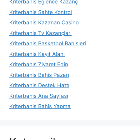
Kriterbahis Eğlence Kazanç
Kriterbahis Sahte Kontrol
Kriterbahis Kazanan Casino
Kriterbahis Tv Kazançları
Kriterbahis Basketbol Bahisleri
Kriterbahis Kayıt Alanı
Kriterbahis Ziyaret Edin
Kriterbahis Bahis Pazarı
Kriterbahis Destek Hattı
Kriterbahis Ana Sayfası
Kriterbahis Bahis Yapma