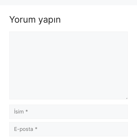
Yorum yapın
Yorum
İsim
E-
posta