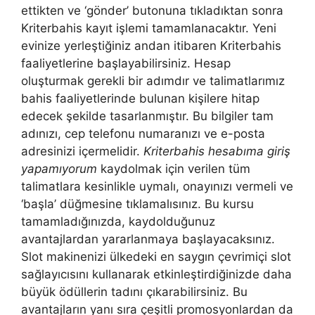
ettikten ve ‘gönder’ butonuna tıkladıktan sonra
Kriterbahis kayıt işlemi tamamlanacaktır. Yeni
evinize yerleştiğiniz andan itibaren Kriterbahis
faaliyetlerine başlayabilirsiniz. Hesap
oluşturmak gerekli bir adımdır ve talimatlarımız
bahis faaliyetlerinde bulunan kişilere hitap
edecek şekilde tasarlanmıştır. Bu bilgiler tam
adınızı, cep telefonu numaranızı ve e-posta
adresinizi içermelidir.
Kriterbahis hesabıma giriş
yapamıyorum
kaydolmak için verilen tüm
talimatlara kesinlikle uymalı, onayınızı vermeli ve
‘başla’ düğmesine tıklamalısınız. Bu kursu
tamamladığınızda, kaydolduğunuz
avantajlardan yararlanmaya başlayacaksınız.
Slot makinenizi ülkedeki en saygın çevrimiçi slot
sağlayıcısını kullanarak etkinleştirdiğinizde daha
büyük ödüllerin tadını çıkarabilirsiniz. Bu
avantajların yanı sıra çeşitli promosyonlardan da