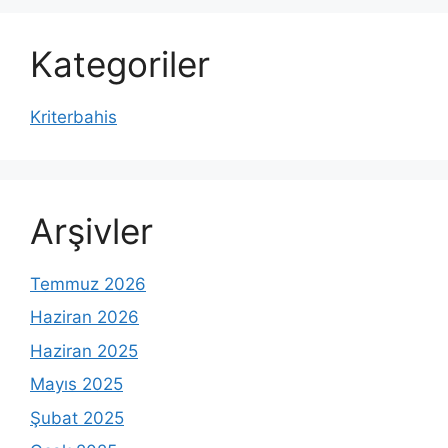
Kategoriler
Kriterbahis
Arşivler
Temmuz 2026
Haziran 2026
Haziran 2025
Mayıs 2025
Şubat 2025