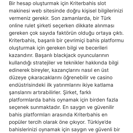
Bir hesap oluşturmak için Kriterbahis slot
makinesi web sitesinde doğru kişisel bilgilerinizi
vermeniz gerekir. Son zamanlarda, bir Türk
online rulet şirketi seçerken dikkate alınması
gereken çok sayıda faktörün olduğu ortaya çıktı.
Kriterbahis, başarılı bir çevrimiçi bahis platformu
oluşturmak için gereken bilgi ve becerileri
kazandırır. Başarılı blackjack oyuncularının
kullandığı stratejiler ve teknikler hakkında bilgi
edinerek bireyler, kazançlarını nasıl en üst
düzeye çıkaracaklarını öğrenebilir ve casino
endüstrisindeki ilk yatırımlarını ikiye katlama
şanslarını artırabilirler. Şirket, farklı
platformlarda bahis oynamak için birden fazla
seçenek sunmaktadır. En saygın ve güvenilir
bahis platformları arasında Kriterbahis en
popüler tercih olarak öne çıkıyor. Türkiye’de
bahislerinizi oynamak için saygın ve güvenli bir