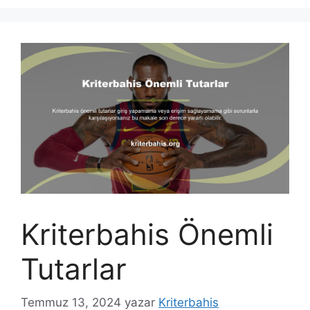
Kriterbahis Önemli
Tutarlar
Temmuz 13, 2024
yazar
Kriterbahis