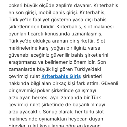
pokeri büyük ölçüde zeplin’e dayanır. Kriterbahis
en son girişi, mobil bahis girişi. Kriterbahis,
Türkiye’de faaliyet gösteren yasa dışı bahis
şirketlerinden biridir. Kriterbahis, slot makinesi
oyunları ticareti konusunda uzmanlaşmış,
Türkiye’de oldukça aranan bir şirkettir. Slot
makinelerine karşı yoğun bir ilginiz varsa
güvenebileceğiniz güvenilir bahis şirketlerini
araştırmanız ve belirlemeniz önemlidir. Son
zamanlarda büyük ilgi gören Türkiye’deki
çevrimiçi rulet
Kriterbahis Giriş
şirketleri
hakkında bilgi alan birkaç kişi fark ettim. Güvenli
bir çevrimiçi poker şirketinde çalışmayı
arzulayan herkes, aynı zamanda bir Türk
çevrimiçi rulet şirketinde de başarılı olmayı
arzulayacaktır. Sonuç olarak, her türlü slot
makinesinde oynamaktan heyecan duyan
bireyler, rulet koşullarına göre en kazançlı