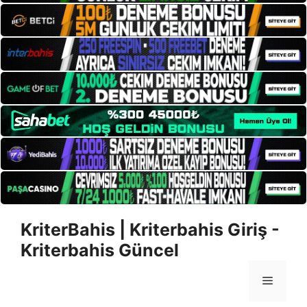
İçeriğe
KriterBahis | Kriterbahis Giriş -
atla
Kriterbahis Güncel
Menü