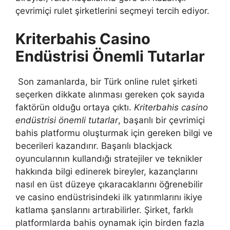
çevrimiçi rulet şirketlerini seçmeyi tercih ediyor.
Kriterbahis Casino
Endüstrisi Önemli Tutarlar
Son zamanlarda, bir Türk online rulet şirketi
seçerken dikkate alınması gereken çok sayıda
faktörün olduğu ortaya çıktı.
Kriterbahis casino
endüstrisi önemli tutarlar
, başarılı bir çevrimiçi
bahis platformu oluşturmak için gereken bilgi ve
becerileri kazandırır. Başarılı blackjack
oyuncularının kullandığı stratejiler ve teknikler
hakkında bilgi edinerek bireyler, kazançlarını
nasıl en üst düzeye çıkaracaklarını öğrenebilir
ve casino endüstrisindeki ilk yatırımlarını ikiye
katlama şanslarını artırabilirler. Şirket, farklı
platformlarda bahis oynamak için birden fazla