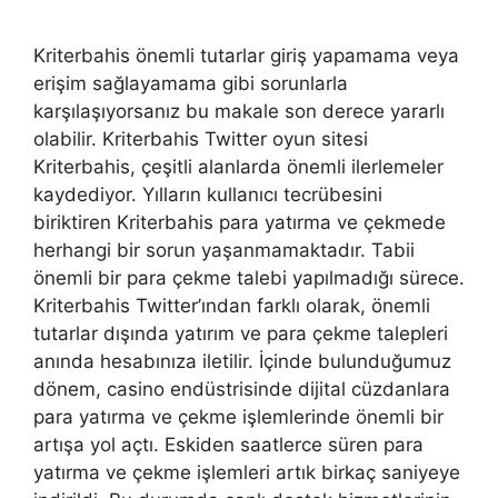
Kriterbahis önemli tutarlar giriş yapamama veya
erişim sağlayamama gibi sorunlarla
karşılaşıyorsanız bu makale son derece yararlı
olabilir. Kriterbahis Twitter oyun sitesi
Kriterbahis, çeşitli alanlarda önemli ilerlemeler
kaydediyor. Yılların kullanıcı tecrübesini
biriktiren Kriterbahis para yatırma ve çekmede
herhangi bir sorun yaşanmamaktadır. Tabii
önemli bir para çekme talebi yapılmadığı sürece.
Kriterbahis Twitter’ından farklı olarak, önemli
tutarlar dışında yatırım ve para çekme talepleri
anında hesabınıza iletilir. İçinde bulunduğumuz
dönem, casino endüstrisinde dijital cüzdanlara
para yatırma ve çekme işlemlerinde önemli bir
artışa yol açtı. Eskiden saatlerce süren para
yatırma ve çekme işlemleri artık birkaç saniyeye