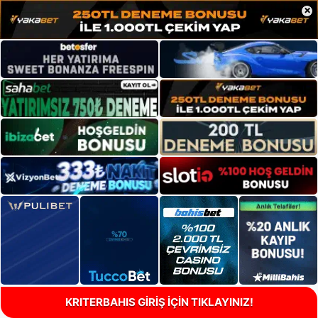
×
KRITERBAHIS GİRİŞ İÇİN TIKLAYINIZ!