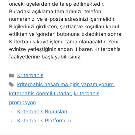
önceki üyelerden de talep edilmektedir.
Buradaki açıklama tam adınızı, telefon
numaranızı ve e-posta adresinizi içermelidir.
Bilgilerinizi girdikten, şartlar ve koşulları kabul
ettikten ve ‘gönder’ butonuna tıkladıktan sonra
Kriterbahis kayıt işlemi tamamlanacaktır. Yeni
evinize yerleştiğiniz andan itibaren Kriterbahis
faaliyetlerine başlayabilirsiniz.
Kategoriler
Kriterbahis
Etiketler
kriterbahis hesabıma giriş yapamıyorum
,
kriterbahis önemli tutarlar
,
kriterbahis
promosyon
Kriterbahis Bonusları
Kriterbahis Platformlar