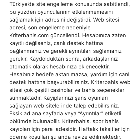
Türkiye’de site engelleme konusunda sabitlendi,
bu yüzden oyuncularının etkilenmemesini
sağlamak için adresini değiştirdi. Web sitesi
adresi, son engelleme nedeniyle
Kriterbahis.com güncellendi. Hesabınıza zaten
kayıtlı değilseniz, canlı destek hattına
bağlanmanız ve gerekli ayrıntıları sağlamanız
gerekir. Kaydolduktan sonra, arkadaşlarınız
otomatik olarak hesabınıza eklenecektir.
Hesabınız hedefe aktarılmazsa, yardım için canlı
destek hattına başvurabilirsiniz. Kriterbahis web
sitesi çok çeşitli casinolar ve bahis seçenekleri
sunmaktadır. Kayıplarınızı şans oyunları
sağlayan web sitelerinde talep edebilirsiniz.
Eksik ad ana sayfada veya “Ayrıntılar” etiketli
bölümde bulunabilir. Kriterbahis, spor bahis
kayıpları için para iadesidir. Haftalık taksitler için
ödeme koşulları şu anda revize edilmektedir.