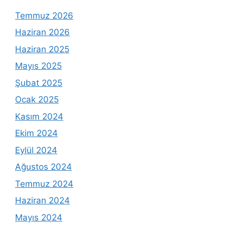
Temmuz 2026
Haziran 2026
Haziran 2025
Mayıs 2025
Şubat 2025
Ocak 2025
Kasım 2024
Ekim 2024
Eylül 2024
Ağustos 2024
Temmuz 2024
Haziran 2024
Mayıs 2024