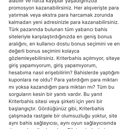
alabilir ve hatta kayıplar yaşadığınızda
promosyon kazanabilirsiniz. Her alışverişte para
yatırmak veya ekstra para harcamak zorunda
kalmadan yeni adresinizle para kazanabilirsiniz.
Türk pazarında bulunan tüm yabancı bahis
siteleriyle karşılaştırdığınızda en geniş bonus
aralığını, en kullanıcı dostu bonus seçimini ve en
değerli bonus seçimini kolayca
gözlemleyebilirsiniz. Kriterbahis açılmıyor, siteye
giriş yapamıyorum, giriş yapamıyorum,
hesabıma nasıl erişebilirim? Bahislerde yaptığım
kuponlara ne oldu? Para yatırdığım para miktarı
mı yoksa kazandığım para miktarı mı? Tüm bu
sorguların kesin bir yanıtı vardır. Bu yanıt
Kriterbahis sitesi veya şirketi için yeni bir
başlangıçtır. Gördüğünüz gibi, Kriterbahis
çalışmada rastgele bir olumsuzluğu yoktur, site
aynı bahis sağlayıcısı, aynı oyun sağlayıcısında