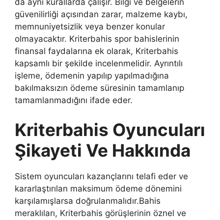
da aynı kurallarda çalışır. Bilgi ve belgelerin
güvenilirliği açısından zarar, malzeme kaybı,
memnuniyetsizlik veya benzer konular
olmayacaktır. Kriterbahis spor bahislerinin
finansal faydalarına ek olarak, Kriterbahis
kapsamlı bir şekilde incelenmelidir. Ayrıntılı
işleme, ödemenin yapılıp yapılmadığına
bakılmaksızın ödeme süresinin tamamlanıp
tamamlanmadığını ifade eder.
Kriterbahis Oyuncuları
Şikayeti Ve Hakkında
Sistem oyuncuları kazançlarını telafi eder ve
kararlaştırılan maksimum ödeme dönemini
karşılamışlarsa doğrulanmalıdır.Bahis
meraklıları, Kriterbahis görüşlerinin öznel ve