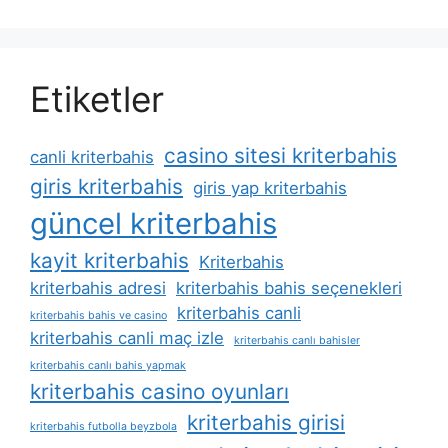
Etiketler
casino sitesi kriterbahis
canli kriterbahis
giris kriterbahis
giris yap kriterbahis
güncel kriterbahis
kayit kriterbahis
Kriterbahis
kriterbahis adresi
kriterbahis bahis seçenekleri
kriterbahis canli
kriterbahis bahis ve casino
kriterbahis canli maç izle
kriterbahis canlı bahisler
kriterbahis canlı bahis yapmak
kriterbahis casino oyunları
kriterbahis girisi
kriterbahis futbolla beyzbola