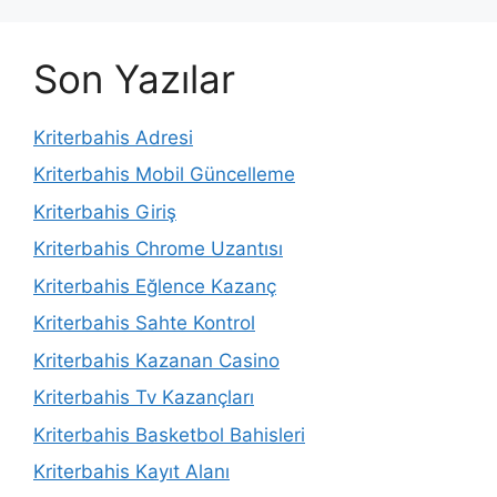
Son Yazılar
Kriterbahis Adresi
Kriterbahis Mobil Güncelleme
Kriterbahis Giriş
Kriterbahis Chrome Uzantısı
Kriterbahis Eğlence Kazanç
Kriterbahis Sahte Kontrol
Kriterbahis Kazanan Casino
Kriterbahis Tv Kazançları
Kriterbahis Basketbol Bahisleri
Kriterbahis Kayıt Alanı