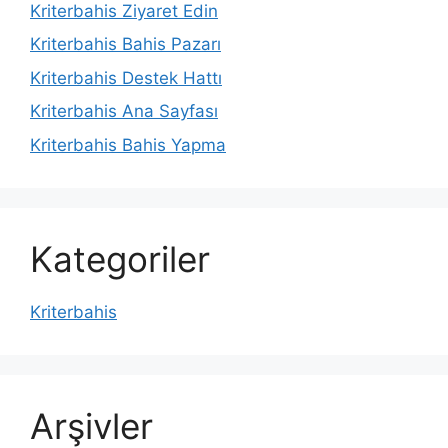
Kriterbahis Ziyaret Edin
Kriterbahis Bahis Pazarı
Kriterbahis Destek Hattı
Kriterbahis Ana Sayfası
Kriterbahis Bahis Yapma
Kategoriler
Kriterbahis
Arşivler