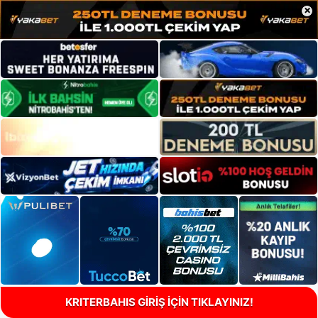
×
KRITERBAHIS GİRİŞ İÇİN TIKLAYINIZ!