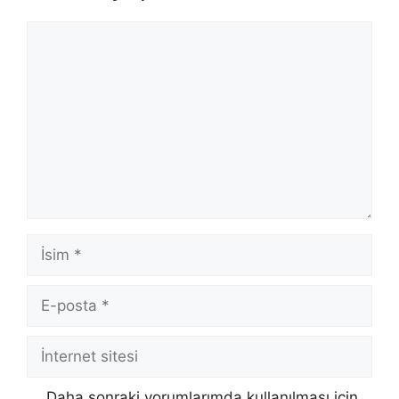
Yorum
İsim
E-
posta
İnternet
sitesi
Daha sonraki yorumlarımda kullanılması için