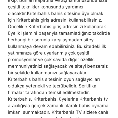
ekip, bunları kapatma ve açma konusunda size
çeşitli teknikler konusunda yardımcı
olacaktır.Kriterbahis bahis sitesine üye olmak
için Kriterbahis giriş adresini kullanabilirsiniz.
Öncelikle Kriterbahis giriş adresinizi kullanarak
üyelik işlemini başarıyla tamamladığınız takdirde
herhangi bir sorunla karşılaşmadan siteyi
kullanmaya devam edebilirsiniz. Bu sitedeki ilk
yatırımınıza göre uyarlanmış çok çeşitli
promosyonlar ve çok sayıda diğer özellik,
memnuniyetinizi sağlayacak ve siteyi benzersiz
bir şekilde kullanmanızı sağlayacaktır.
Kriterbahis bahis sitesinin oyun sağlayıcıları
oldukça yetenekli ve tecrübelidir. Sertifikalı
firmalar tarafından temsil edilmektedir.
Kriterbahis. Kriterbahis, üyelerine Kriterbahis tv
aracılığıyla gerçek zamanlı olarak bahis oynama
imkanı sunmaktadır. Kriterbahis TV sizlere canlı