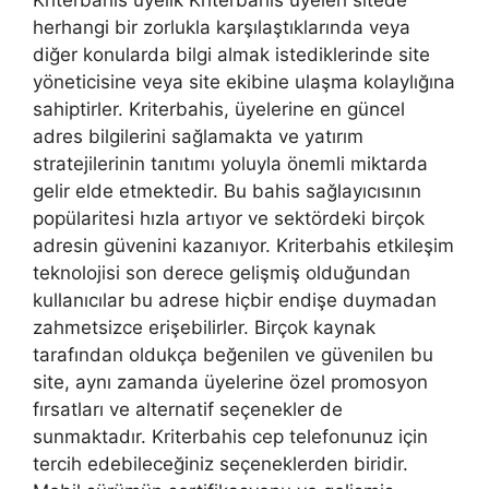
Kriterbahis üyelik Kriterbahis üyeleri sitede
herhangi bir zorlukla karşılaştıklarında veya
diğer konularda bilgi almak istediklerinde site
yöneticisine veya site ekibine ulaşma kolaylığına
sahiptirler. Kriterbahis, üyelerine en güncel
adres bilgilerini sağlamakta ve yatırım
stratejilerinin tanıtımı yoluyla önemli miktarda
gelir elde etmektedir. Bu bahis sağlayıcısının
popülaritesi hızla artıyor ve sektördeki birçok
adresin güvenini kazanıyor. Kriterbahis etkileşim
teknolojisi son derece gelişmiş olduğundan
kullanıcılar bu adrese hiçbir endişe duymadan
zahmetsizce erişebilirler. Birçok kaynak
tarafından oldukça beğenilen ve güvenilen bu
site, aynı zamanda üyelerine özel promosyon
fırsatları ve alternatif seçenekler de
sunmaktadır. Kriterbahis cep telefonunuz için
tercih edebileceğiniz seçeneklerden biridir.