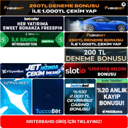
×
KRITERBAHIS GİRİŞ İÇİN TIKLAYINIZ!