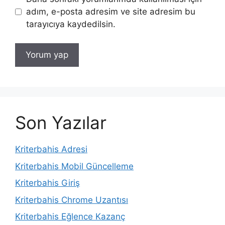
adım, e-posta adresim ve site adresim bu
tarayıcıya kaydedilsin.
Son Yazılar
Kriterbahis Adresi
Kriterbahis Mobil Güncelleme
Kriterbahis Giriş
Kriterbahis Chrome Uzantısı
Kriterbahis Eğlence Kazanç