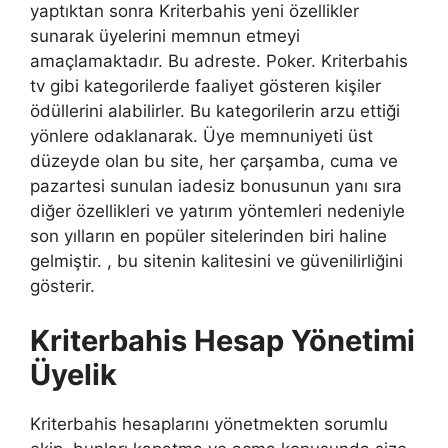
yaptıktan sonra Kriterbahis yeni özellikler
sunarak üyelerini memnun etmeyi
amaçlamaktadır. Bu adreste. Poker. Kriterbahis
tv gibi kategorilerde faaliyet gösteren kişiler
ödüllerini alabilirler. Bu kategorilerin arzu ettiği
yönlere odaklanarak. Üye memnuniyeti üst
düzeyde olan bu site, her çarşamba, cuma ve
pazartesi sunulan iadesiz bonusunun yanı sıra
diğer özellikleri ve yatırım yöntemleri nedeniyle
son yılların en popüler sitelerinden biri haline
gelmiştir. , bu sitenin kalitesini ve güvenilirliğini
gösterir.
Kriterbahis Hesap Yönetimi
Üyelik
Kriterbahis hesaplarını yönetmekten sorumlu