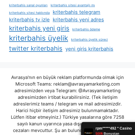
kriterbahis sanal oyunları
kriterbahis sitesi avantajlı mı
kriterbahis telegram
kriterbahis sitesi hakkında
kriterbahis tv izle
kriterbahis yeni adres
kriterbahis yeni giris
kriterbahis ödeme
kriterbahis üyelik
kriterbahis üyelik süreci
twitter kriterbahis
yeni giris kriterbahis
Avrasya'nın en büyük reklam platformunda olmak için
Microsoft Teams:
reklam@avrasyamarketing.com
adresimizden veya Telegram: @Avrasyamarketing
adresimizden irtibat kurabilirsiniz. (Tek iletişim
adreslerimiz teams / telegram ve mail adresimizdir.
Harici hiçbir iletişim adresimiz bulunmamaktadır.
Lütfen itibar etmeyiniz.) Türkiye yasalarına göre 7258
sayılı kanun uyarınca yasa dışı bahis oynamanın
cezaları mevcuttur. Şu an bulunduğunuz site hiç bir