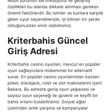
Mobil sürümün sertifikasyonu ve gelişmiş
özellikleri bu alanda dikkate alınması gereken
önemli faktörlerdir. Bu isimler ve bunlara karşılık
gelen oyun seçenekleriyle, iyi bilinen bir yerde
olduğunuzdan emin olabilirsiniz.
Kriterbahis Güncel
Giriş Adresi
Kriterbahis casino oyunları, mevcut en popüler
oyun sağlayıcılara mükemmel bir alternatif
sunar. En popüler casino oyunlarından bazıları
poker, blackjack, rulet ve slot makinelerini içerir.
Bakara. Bu adreste geniş oyun yelpazesi ve
sayısız oyun seçeneği ile güvenli ve keyifli bir
bahis ortamı bulabilirsiniz. Sosyal ağlar
üzerinden anlık yarışma ve kampanyalar