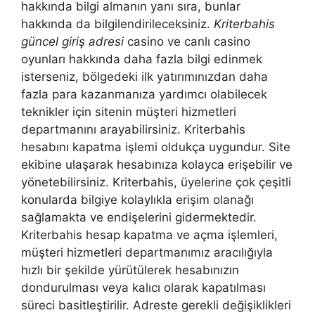
hakkında bilgi almanın yanı sıra, bunlar
hakkında da bilgilendirileceksiniz.
Kriterbahis
güncel giriş adresi
casino ve canlı casino
oyunları hakkında daha fazla bilgi edinmek
isterseniz, bölgedeki ilk yatırımınızdan daha
fazla para kazanmanıza yardımcı olabilecek
teknikler için sitenin müşteri hizmetleri
departmanını arayabilirsiniz. Kriterbahis
hesabını kapatma işlemi oldukça uygundur. Site
ekibine ulaşarak hesabınıza kolayca erişebilir ve
yönetebilirsiniz. Kriterbahis, üyelerine çok çeşitli
konularda bilgiye kolaylıkla erişim olanağı
sağlamakta ve endişelerini gidermektedir.
Kriterbahis hesap kapatma ve açma işlemleri,
müşteri hizmetleri departmanımız aracılığıyla
hızlı bir şekilde yürütülerek hesabınızın
dondurulması veya kalıcı olarak kapatılması
süreci basitleştirilir. Adreste gerekli değişiklikleri