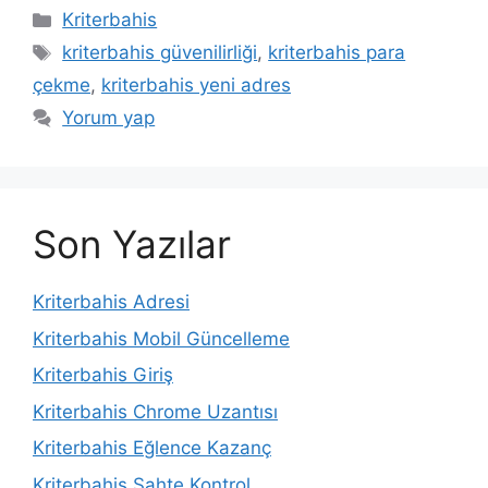
Kategoriler
Kriterbahis
Etiketler
kriterbahis güvenilirliği
,
kriterbahis para
çekme
,
kriterbahis yeni adres
Yorum yap
Son Yazılar
Kriterbahis Adresi
Kriterbahis Mobil Güncelleme
Kriterbahis Giriş
Kriterbahis Chrome Uzantısı
Kriterbahis Eğlence Kazanç
Kriterbahis Sahte Kontrol