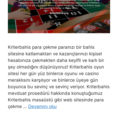
Kriterbahis para çekme paranızı bir bahis
sitesine katlamaktan ve kazançlarınızı kişisel
hesabınıza çekmekten daha keyifli ve karlı bir
şey olmadığını düşünüyoruz! Kriterbahis oyun
sitesi her gün yüz binlerce oyunu ve casino
meraklısını karşılıyor ve binlerce üyeye gün
boyunca bu sevinç ve sevinç veriyor. Kriterbahis
mevduat prosedürü hakkında konuştuğumuz
Kriterbahis masaüstü gibi web sitesinde para
çekme …
Devamını oku