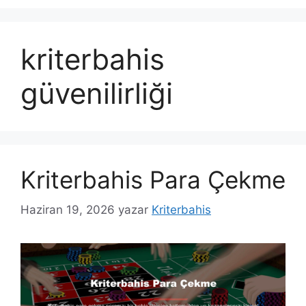
kriterbahis
güvenilirliği
Kriterbahis Para Çekme
Haziran 19, 2026
yazar
Kriterbahis