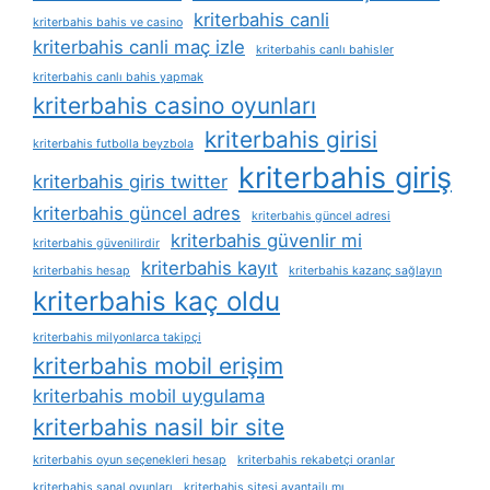
kriterbahis canli
kriterbahis bahis ve casino
kriterbahis canli maç izle
kriterbahis canlı bahisler
kriterbahis canlı bahis yapmak
kriterbahis casino oyunları
kriterbahis girisi
kriterbahis futbolla beyzbola
kriterbahis giriş
kriterbahis giris twitter
kriterbahis güncel adres
kriterbahis güncel adresi
kriterbahis güvenlir mi
kriterbahis güvenilirdir
kriterbahis kayıt
kriterbahis hesap
kriterbahis kazanç sağlayın
kriterbahis kaç oldu
kriterbahis milyonlarca takipçi
kriterbahis mobil erişim
kriterbahis mobil uygulama
kriterbahis nasil bir site
kriterbahis oyun seçenekleri hesap
kriterbahis rekabetçi oranlar
kriterbahis sanal oyunları
kriterbahis sitesi avantajlı mı