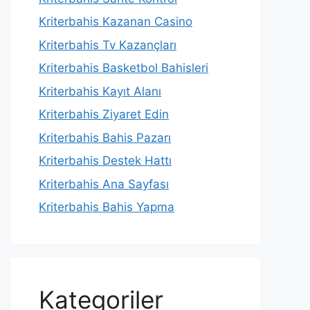
Kriterbahis Kazanan Casino
Kriterbahis Tv Kazançları
Kriterbahis Basketbol Bahisleri
Kriterbahis Kayıt Alanı
Kriterbahis Ziyaret Edin
Kriterbahis Bahis Pazarı
Kriterbahis Destek Hattı
Kriterbahis Ana Sayfası
Kriterbahis Bahis Yapma
Kategoriler