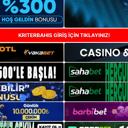
KRITERBAHIS GİRİŞ İÇİN TIKLAYINIZ!