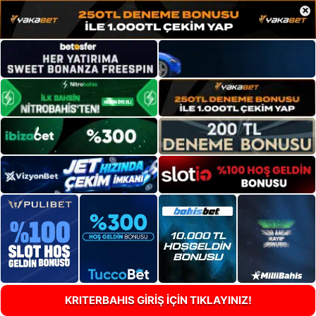
×
KRITERBAHIS GİRİŞ İÇİN TIKLAYINIZ!