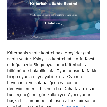
Kriterbahis sahte kontrol bazı broşürler gibi
sahte yoktur. Kolaylıkla kontrol edilebilir. Kayıt
olduğunuzda Bingo oyunlarını Kriterbahis
bölümünde bulabilirsiniz. Oyun odasında farklı
bingo oyunları oynayabilirsiniz. Oyunun
heyecanını ve kalabalığın heyecanını
deneyimlemenin tek yolu bu. Daha fazla insan
bu seçeneği her gün kullanıyor. Aynı oyunun
başka bir sürümüne sahipseniz farklı bir satıcı
seçebilir ve yeni bir oyun …
Devamını oku