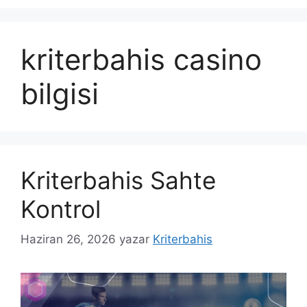
kriterbahis casino
bilgisi
Kriterbahis Sahte
Kontrol
Haziran 26, 2026
yazar
Kriterbahis