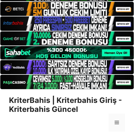
İçeriğe
KriterBahis | Kriterbahis Giriş -
atla
Kriterbahis Güncel
Menü