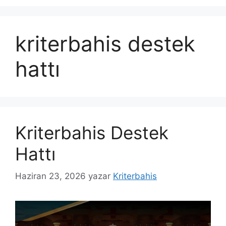
kriterbahis destek
hattı
Kriterbahis Destek
Hattı
Haziran 23, 2026
yazar
Kriterbahis