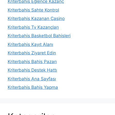
Kriterbahis Eğlence Kazanç
Kriterbahis Sahte Kontrol
Kriterbahis Kazanan Casino
Kriterbahis Tv Kazançları
Kriterbahis Basketbol Bahisleri
Kriterbahis Kayıt Alanı
Kriterbahis Ziyaret Edin
Kriterbahis Bahis Pazarı
Kriterbahis Destek Hattı
Kriterbahis Ana Sayfası
Kriterbahis Bahis Yapma