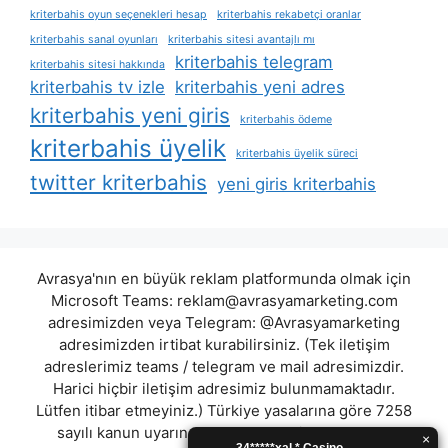
kriterbahis oyun seçenekleri hesap
kriterbahis rekabetçi oranlar
kriterbahis sanal oyunları
kriterbahis sitesi avantajlı mı
kriterbahis telegram
kriterbahis sitesi hakkında
kriterbahis tv izle
kriterbahis yeni adres
kriterbahis yeni giris
kriterbahis ödeme
kriterbahis üyelik
kriterbahis üyelik süreci
twitter kriterbahis
yeni giris kriterbahis
Avrasya'nın en büyük reklam platformunda olmak için
Microsoft Teams:
reklam@avrasyamarketing.com
adresimizden veya Telegram: @Avrasyamarketing
adresimizden irtibat kurabilirsiniz. (Tek iletişim
adreslerimiz teams / telegram ve mail adresimizdir.
Harici hiçbir iletişim adresimiz bulunmamaktadır.
Lütfen itibar etmeyiniz.) Türkiye yasalarına göre 7258
sayılı kanun uyarınca yasa dışı bahis oynamanın