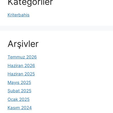
Kategoriler
Kriterbahis
Arşivler
Temmuz 2026
Haziran 2026
Haziran 2025
Mayıs 2025
Şubat 2025
Ocak 2025
Kasım 2024