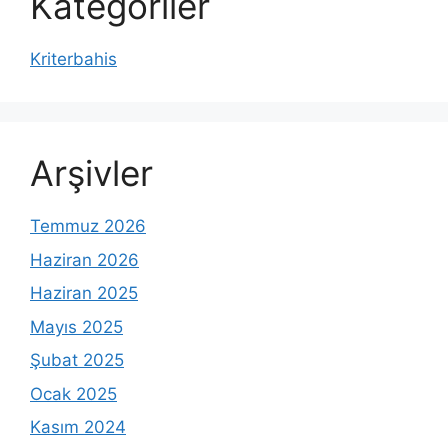
Kategoriler
Kriterbahis
Arşivler
Temmuz 2026
Haziran 2026
Haziran 2025
Mayıs 2025
Şubat 2025
Ocak 2025
Kasım 2024