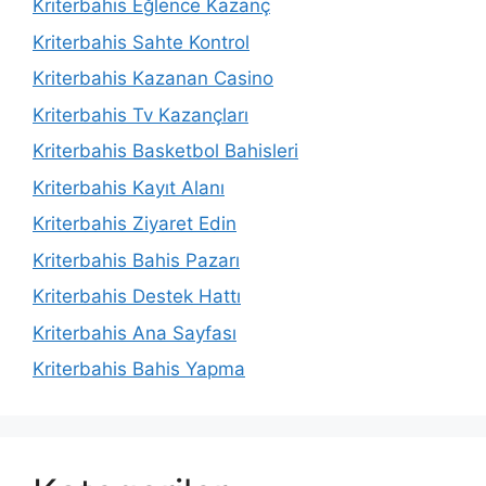
Kriterbahis Eğlence Kazanç
Kriterbahis Sahte Kontrol
Kriterbahis Kazanan Casino
Kriterbahis Tv Kazançları
Kriterbahis Basketbol Bahisleri
Kriterbahis Kayıt Alanı
Kriterbahis Ziyaret Edin
Kriterbahis Bahis Pazarı
Kriterbahis Destek Hattı
Kriterbahis Ana Sayfası
Kriterbahis Bahis Yapma