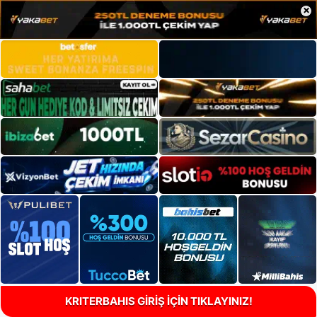
×
KRITERBAHIS GİRİŞ İÇİN TIKLAYINIZ!