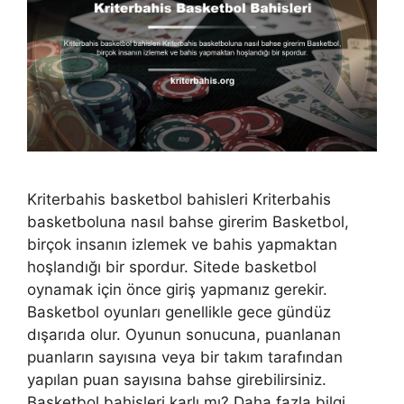
Kriterbahis basketbol bahisleri Kriterbahis
basketboluna nasıl bahse girerim Basketbol,
birçok insanın izlemek ve bahis yapmaktan
hoşlandığı bir spordur. Sitede basketbol
oynamak için önce giriş yapmanız gerekir.
Basketbol oyunları genellikle gece gündüz
dışarıda olur. Oyunun sonucuna, puanlanan
puanların sayısına veya bir takım tarafından
yapılan puan sayısına bahse girebilirsiniz.
Basketbol bahisleri karlı mı? Daha fazla bilgi