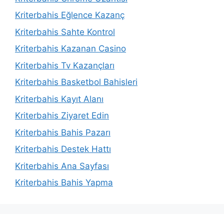
Kriterbahis Eğlence Kazanç
Kriterbahis Sahte Kontrol
Kriterbahis Kazanan Casino
Kriterbahis Tv Kazançları
Kriterbahis Basketbol Bahisleri
Kriterbahis Kayıt Alanı
Kriterbahis Ziyaret Edin
Kriterbahis Bahis Pazarı
Kriterbahis Destek Hattı
Kriterbahis Ana Sayfası
Kriterbahis Bahis Yapma