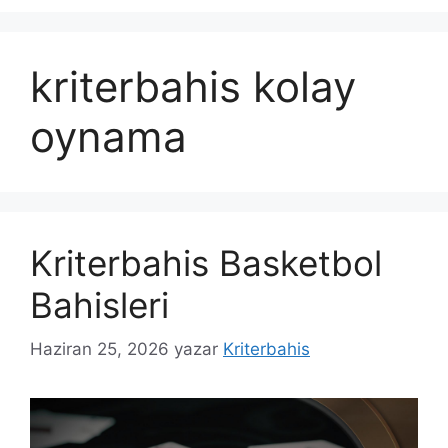
kriterbahis kolay
oynama
Kriterbahis Basketbol
Bahisleri
Haziran 25, 2026
yazar
Kriterbahis