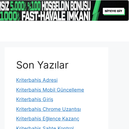
Son Yazılar
Kriterbahis Adresi
Kriterbahis Mobil Güncelleme
Kriterbahis Giriş
Kriterbahis Chrome Uzantısı
Kriterbahis Eğlence Kazanç
Kriterbahis Sahte Kontrol