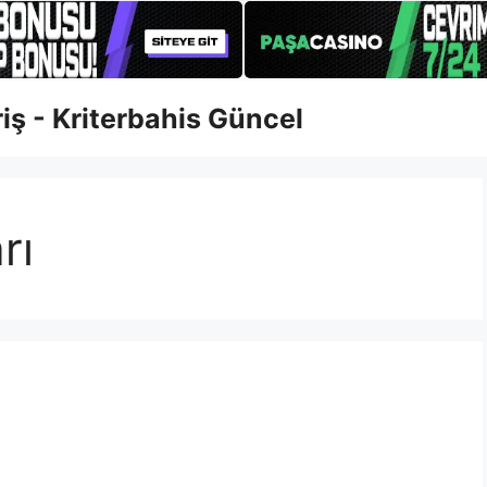
riş - Kriterbahis Güncel
rı