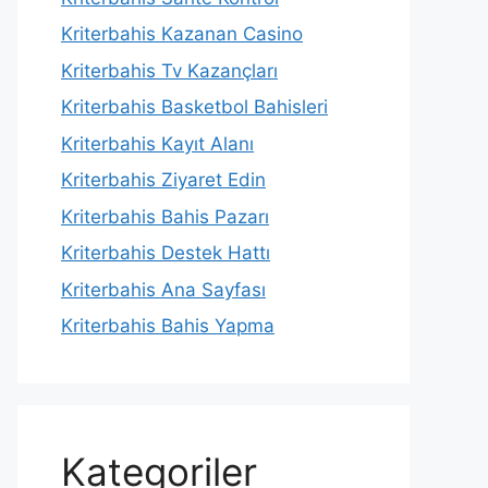
Kriterbahis Kazanan Casino
Kriterbahis Tv Kazançları
Kriterbahis Basketbol Bahisleri
Kriterbahis Kayıt Alanı
Kriterbahis Ziyaret Edin
Kriterbahis Bahis Pazarı
Kriterbahis Destek Hattı
Kriterbahis Ana Sayfası
Kriterbahis Bahis Yapma
Kategoriler