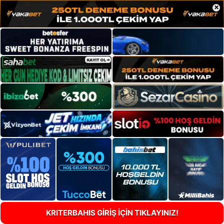
×
KRITERBAHIS GİRİŞ İÇİN TIKLAYINIZ!