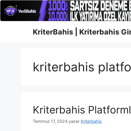
İçeriğe
KriterBahis | Kriterbahis Gi
atla
kriterbahis platf
Kriterbahis Platform
Temmuz 17, 2024
yazar
Kriterbahis