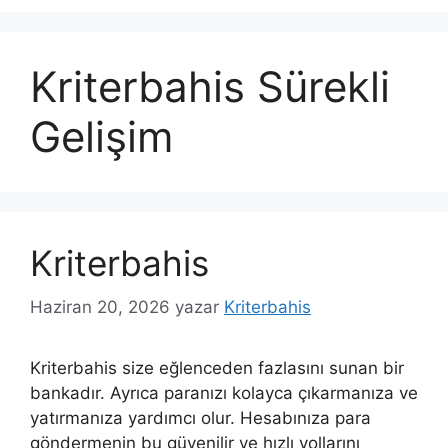
Kriterbahis Sürekli
Gelişim
Kriterbahis
Haziran 20, 2026
yazar
Kriterbahis
Kriterbahis size eğlenceden fazlasını sunan bir
bankadır. Ayrıca paranızı kolayca çıkarmanıza ve
yatırmanıza yardımcı olur. Hesabınıza para
göndermenin bu güvenilir ve hızlı yollarını