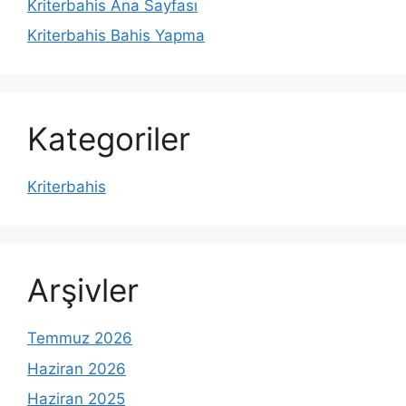
Kriterbahis Ana Sayfası
Kriterbahis Bahis Yapma
Kategoriler
Kriterbahis
Arşivler
Temmuz 2026
Haziran 2026
Haziran 2025