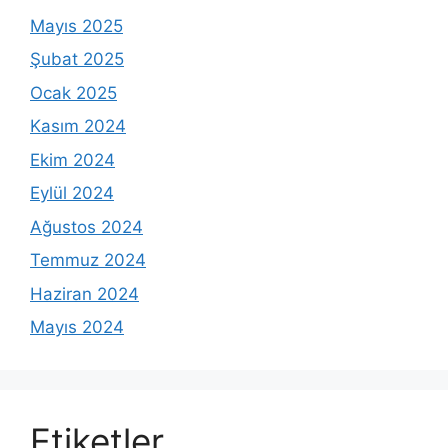
Mayıs 2025
Şubat 2025
Ocak 2025
Kasım 2024
Ekim 2024
Eylül 2024
Ağustos 2024
Temmuz 2024
Haziran 2024
Mayıs 2024
Etiketler