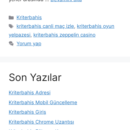
Kategoriler
Kriterbahis
Etiketler
kriterbahis canli maç izle
,
kriterbahis oyun
yelpazesi
,
kriterbahis zeppelin casino
Yorum yap
Son Yazılar
Kriterbahis Adresi
Kriterbahis Mobil Güncelleme
Kriterbahis Giriş
Kriterbahis Chrome Uzantısı