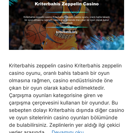
Kriterbahis zeppelin casino Kriterbahis zeppelin
casino oyunu, oranlı bahis tabanlı bir oyun
olmasına rağmen, casino endüstrisinde öne
çıkan bir oyun olarak kabul edilmektedir.
Çarpışma oyunları kategorisine giren ve
çarpışma çerçevesini kullanan bir oyundur. Bu
sebepten dolayı Kriterbahis dışında diğer casino
ve oyun sitelerinin casino oyunları bölümünde
de bulabilirsiniz. Zeplinlerin yer aldığı ilgi çekici
yerler arasında …
Devamını oku