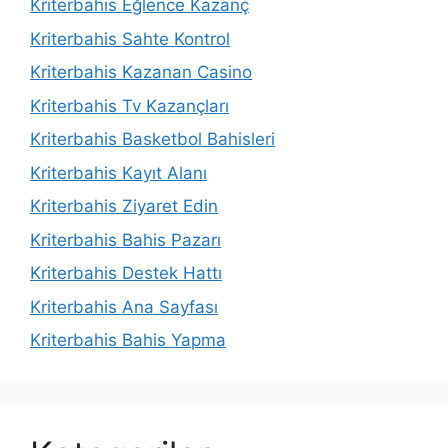
Kriterbahis Eğlence Kazanç
Kriterbahis Sahte Kontrol
Kriterbahis Kazanan Casino
Kriterbahis Tv Kazançları
Kriterbahis Basketbol Bahisleri
Kriterbahis Kayıt Alanı
Kriterbahis Ziyaret Edin
Kriterbahis Bahis Pazarı
Kriterbahis Destek Hattı
Kriterbahis Ana Sayfası
Kriterbahis Bahis Yapma