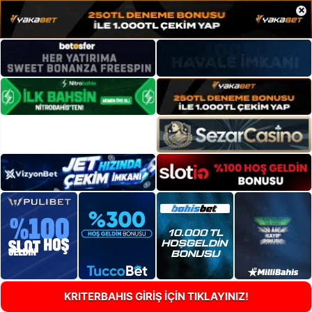
×
KRITERBAHIS GİRİŞ İÇİN TIKLAYINIZ!