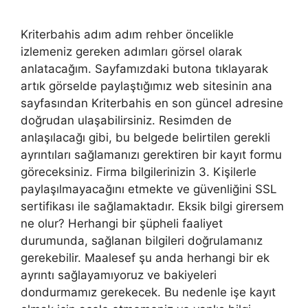
Kriterbahis adım adım rehber öncelikle
izlemeniz gereken adımları görsel olarak
anlatacağım. Sayfamızdaki butona tıklayarak
artık görselde paylaştığımız web sitesinin ana
sayfasından Kriterbahis en son güncel adresine
doğrudan ulaşabilirsiniz. Resimden de
anlaşılacağı gibi, bu belgede belirtilen gerekli
ayrıntıları sağlamanızı gerektiren bir kayıt formu
göreceksiniz. Firma bilgilerinizin 3. Kişilerle
paylaşılmayacağını etmekte ve güvenliğini SSL
sertifikası ile sağlamaktadır. Eksik bilgi girersem
ne olur? Herhangi bir şüpheli faaliyet
durumunda, sağlanan bilgileri doğrulamanız
gerekebilir. Maalesef şu anda herhangi bir ek
ayrıntı sağlayamıyoruz ve bakiyeleri
dondurmamız gerekecek. Bu nedenle işe kayıt