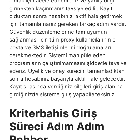
olmak için acele etmemeniz ve yanlış bilgi
girmekten kaçınmanız tavsiye edilir. Kayıt
olduktan sonra hesabınızı aktif hale getirmek
için tamamlamanız gereken birkaç adım vardır.
Güvenlik düzenlemelerine tam uyumun
sağlanması için tüm proxy kullanıcılarının e-
posta ve SMS iletişimlerini doğrulamaları
gerekmektedir. Sistemi manipüle eden
programların çalıştırılmamasını şiddetle tavsiye
ederiz. Üyelik ve onay sürecini tamamladıktan
sonra hesabınız başarıyla aktif hale gelecektir.
Kayıt sırasında verdiğiniz bilgileri giriş alanına
girdiğinizde sisteme giriş yapabileceksiniz.
Kriterbahis Giriş
Süreci Adım Adım
Rehber