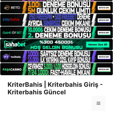
İçeriğe
KriterBahis | Kriterbahis Giriş -
atla
Kriterbahis Güncel
Menü