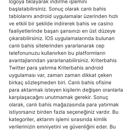
logoya tıklayarak indirme işlemini
başlatabilirsiniz. Sonuç olarak canlı bahis
tablolarını android uygulamalar üzerinden hızlı
ve etkili bir şekilde indirerek bahis ve casino
faaliyetlerinde başarı şansınızı en üst düzeye
çıkarabilirsiniz. İOS uygulamalarında bulunan
canlı bahis sitelerinden yararlanarak cep
telefonunuzu kullanırken bu platformların
avantajlarından yararlanabilirsiniz. Kriterbahis
Twitter para yatırma Kriterbahis android
uygulaması var, zaman zaman dikkat çeken
birkaç sözleşmeden biri. Canlı bahis ofisine
para aktarmak isteyen kişilerin değişen oranlarla
karşılaşacağını unutmamak gerekir. Sonuç
olarak, canlı bahis mağazasında para yatırmak
istiyorsanız birden fazla seçeneğiniz vardır. Bu
kategoriler, aktarım işlemi sırasında kimlik
verilerinizin emniyetini ve güvenliğini eder. Bu