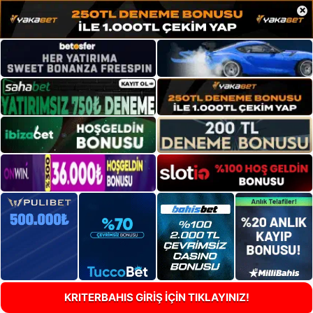
×
KRITERBAHIS GİRİŞ İÇİN TIKLAYINIZ!