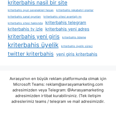
kriterbahis nasil bir site
kriterbahis oyun seçenekleri hesap
kriterbahis rekabetçi oranlar
kriterbahis sanal oyunları
kriterbahis sitesi avantajlı mı
kriterbahis telegram
kriterbahis sitesi hakkında
kriterbahis tv izle
kriterbahis yeni adres
kriterbahis yeni giris
kriterbahis ödeme
kriterbahis üyelik
kriterbahis üyelik süreci
twitter kriterbahis
yeni giris kriterbahis
Avrasya'nın en büyük reklam platformunda olmak için
Microsoft Teams:
reklam@avrasyamarketing.com
adresimizden veya Telegram: @Avrasyamarketing
adresimizden irtibat kurabilirsiniz. (Tek iletişim
adreslerimiz teams / telegram ve mail adresimizdir.
Harici hiçbir iletişim adresimiz bulunmamaktadır.
Lütfen itibar etmeyiniz.) Türkiye yasalarına göre 7258