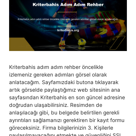
Kriterbahis adım adım rehber öncelikle
izlemeniz gereken adımları görsel olarak
anlatacağım. Sayfamızdaki butona tıklayarak
artık görselde paylaştığımız web sitesinin ana
sayfasından Kriterbahis en son güncel adresine
doğrudan ulaşabilirsiniz. Resimden de
anlaşılacağı gibi, bu belgede belirtilen gerekli
ayrıntıları sağlamanızı gerektiren bir kayıt formu
göreceksiniz. Firma bilgilerinizin 3. Kişilerle
paylaşılmayacağını etmekte ve güvenliğini SSL