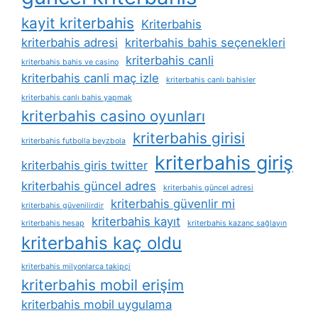
kayit kriterbahis
Kriterbahis
kriterbahis adresi
kriterbahis bahis seçenekleri
kriterbahis canli
kriterbahis bahis ve casino
kriterbahis canli maç izle
kriterbahis canlı bahisler
kriterbahis canlı bahis yapmak
kriterbahis casino oyunları
kriterbahis girisi
kriterbahis futbolla beyzbola
kriterbahis giriş
kriterbahis giris twitter
kriterbahis güncel adres
kriterbahis güncel adresi
kriterbahis güvenlir mi
kriterbahis güvenilirdir
kriterbahis kayıt
kriterbahis hesap
kriterbahis kazanç sağlayın
kriterbahis kaç oldu
kriterbahis milyonlarca takipçi
kriterbahis mobil erişim
kriterbahis mobil uygulama