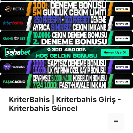
İçeriğe
KriterBahis | Kriterbahis Giriş -
atla
Kriterbahis Güncel
Menü