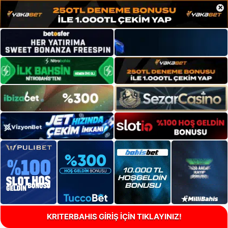
×
KRITERBAHIS GİRİŞ İÇİN TIKLAYINIZ!