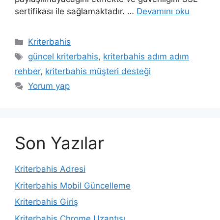
sertifikası ile sağlamaktadır. …
Devamını oku
Kategoriler
Kriterbahis
Etiketler
güncel kriterbahis
,
kriterbahis adım adım
rehber
,
kriterbahis müşteri desteği
Yorum yap
Son Yazılar
Kriterbahis Adresi
Kriterbahis Mobil Güncelleme
Kriterbahis Giriş
Kriterbahis Chrome Uzantısı