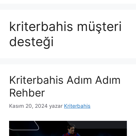
kriterbahis müşteri
desteği
Kriterbahis Adım Adım
Rehber
Kasım 20, 2024
yazar
Kriterbahis