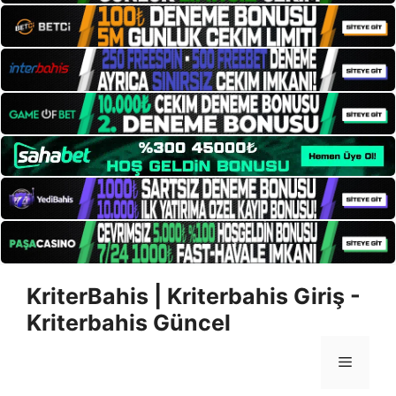
İçeriğe
KriterBahis | Kriterbahis Giriş -
atla
Kriterbahis Güncel
Menü