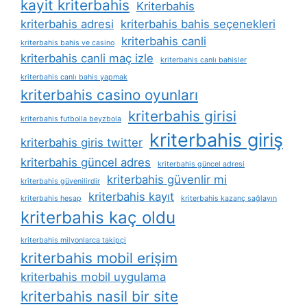
kayit kriterbahis
Kriterbahis
kriterbahis adresi
kriterbahis bahis seçenekleri
kriterbahis canli
kriterbahis bahis ve casino
kriterbahis canli maç izle
kriterbahis canlı bahisler
kriterbahis canlı bahis yapmak
kriterbahis casino oyunları
kriterbahis girisi
kriterbahis futbolla beyzbola
kriterbahis giriş
kriterbahis giris twitter
kriterbahis güncel adres
kriterbahis güncel adresi
kriterbahis güvenlir mi
kriterbahis güvenilirdir
kriterbahis kayıt
kriterbahis hesap
kriterbahis kazanç sağlayın
kriterbahis kaç oldu
kriterbahis milyonlarca takipçi
kriterbahis mobil erişim
kriterbahis mobil uygulama
kriterbahis nasil bir site