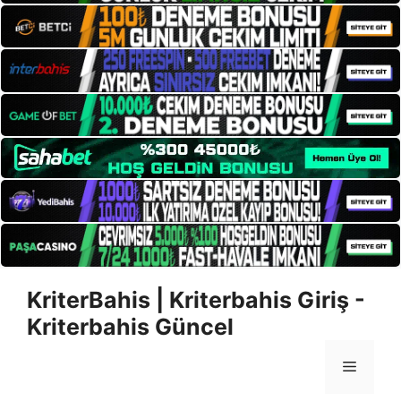
İçeriğe
KriterBahis | Kriterbahis Giriş -
atla
Kriterbahis Güncel
Menü