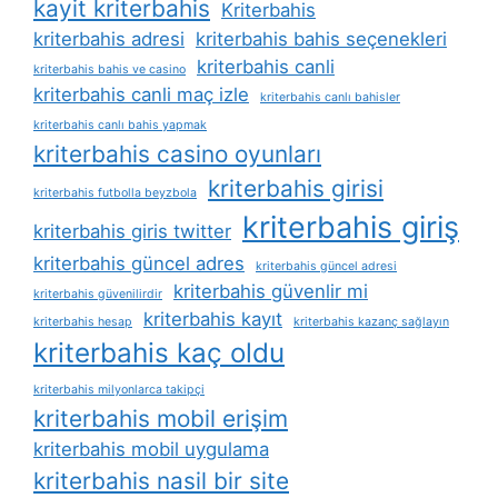
kayit kriterbahis
Kriterbahis
kriterbahis adresi
kriterbahis bahis seçenekleri
kriterbahis canli
kriterbahis bahis ve casino
kriterbahis canli maç izle
kriterbahis canlı bahisler
kriterbahis canlı bahis yapmak
kriterbahis casino oyunları
kriterbahis girisi
kriterbahis futbolla beyzbola
kriterbahis giriş
kriterbahis giris twitter
kriterbahis güncel adres
kriterbahis güncel adresi
kriterbahis güvenlir mi
kriterbahis güvenilirdir
kriterbahis kayıt
kriterbahis hesap
kriterbahis kazanç sağlayın
kriterbahis kaç oldu
kriterbahis milyonlarca takipçi
kriterbahis mobil erişim
kriterbahis mobil uygulama
kriterbahis nasil bir site