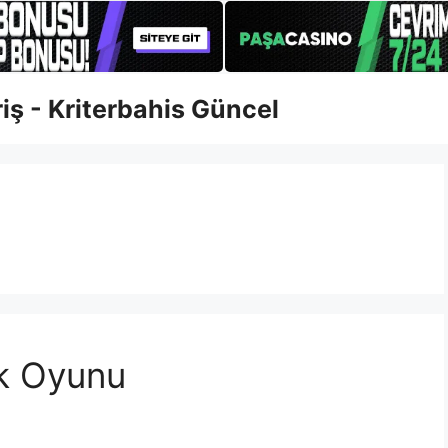
riş - Kriterbahis Güncel
ck Oyunu