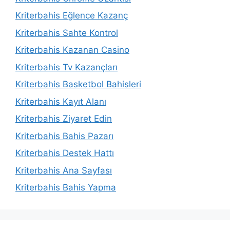
Kriterbahis Eğlence Kazanç
Kriterbahis Sahte Kontrol
Kriterbahis Kazanan Casino
Kriterbahis Tv Kazançları
Kriterbahis Basketbol Bahisleri
Kriterbahis Kayıt Alanı
Kriterbahis Ziyaret Edin
Kriterbahis Bahis Pazarı
Kriterbahis Destek Hattı
Kriterbahis Ana Sayfası
Kriterbahis Bahis Yapma