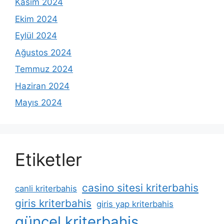
Kasım 2024
Ekim 2024
Eylül 2024
Ağustos 2024
Temmuz 2024
Haziran 2024
Mayıs 2024
Etiketler
casino sitesi kriterbahis
canli kriterbahis
giris kriterbahis
giris yap kriterbahis
güncel kriterbahis