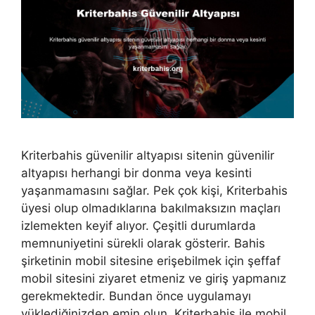
Kriterbahis güvenilir altyapısı sitenin güvenilir
altyapısı herhangi bir donma veya kesinti
yaşanmamasını sağlar. Pek çok kişi, Kriterbahis
üyesi olup olmadıklarına bakılmaksızın maçları
izlemekten keyif alıyor. Çeşitli durumlarda
memnuniyetini sürekli olarak gösterir. Bahis
şirketinin mobil sitesine erişebilmek için şeffaf
mobil sitesini ziyaret etmeniz ve giriş yapmanız
gerekmektedir. Bundan önce uygulamayı
yüklediğinizden emin olun. Kriterbahis ile mobil