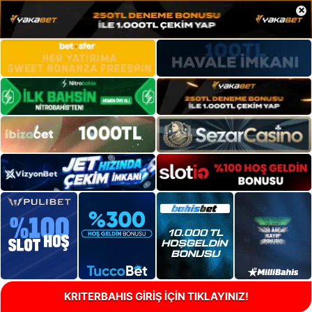
×
KRITERBAHIS GİRİŞ İÇİN TIKLAYINIZ!