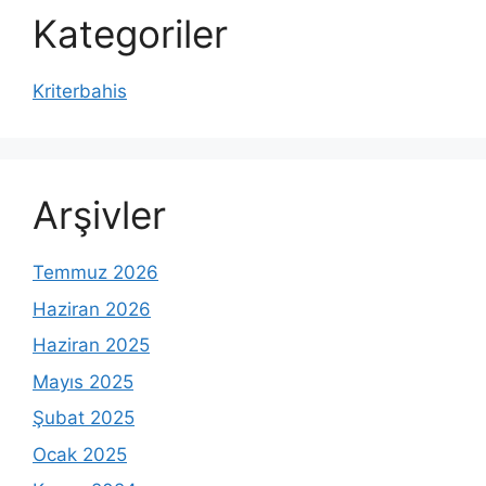
Kategoriler
Kriterbahis
Arşivler
Temmuz 2026
Haziran 2026
Haziran 2025
Mayıs 2025
Şubat 2025
Ocak 2025