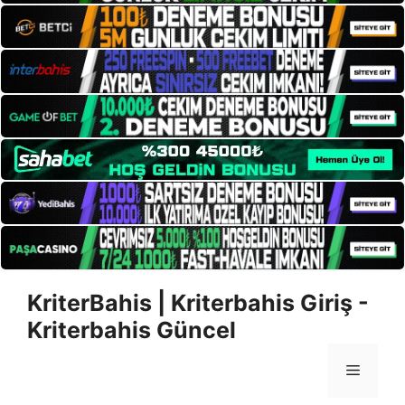
İçeriğe
KriterBahis | Kriterbahis Giriş -
atla
Kriterbahis Güncel
Menü